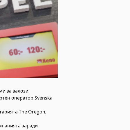
ми за залози,
ртен оператор Svenska
отарията The Oregon,
омпанията заради