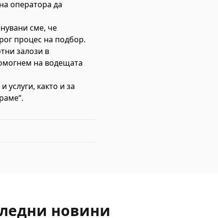
 на оператора да
лнувани сме, че
рог процес на подбор.
тни залози в
помогнем на водещата
 услуги, както и за
раме“.
ледни новини