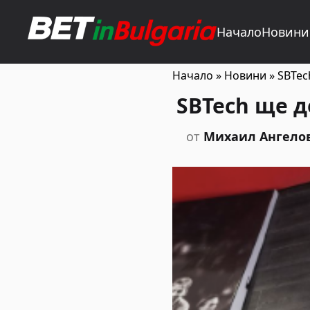
Начало
Новини
Начало
»
Новини
»
SBTec
SBTech ще д
от
Михаил Ангело