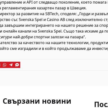
управление и API от следващо поколение, което помага
 регламентирания хазартен пазар в Швеция.
иректор за развитие на SBTech, споделя: „Горди и развъ
ство със Svenska Spel и Casino AB след изключително ст
да завършим интегрирането на нашето решение за спор
и онлайн канали на Svenska Spel. Също така искаме да 
игури най-добри спортни залози на пазара“.
телство за качеството на нашите технологии, продукти и
ойто сме изградили и в който продължаваме да инвести
Свързани новини
Пос