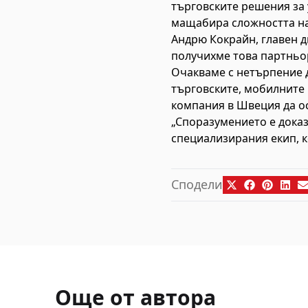
търговските решения за 
мащабира сложността на
Андрю Кокрайн, главен д
получихме това партньор
Очакваме с нетърпение 
търговските, мобилните 
компания в Швеция да ос
„Споразумението е доказа
специализирания екип, к
Сподели
Още от автора