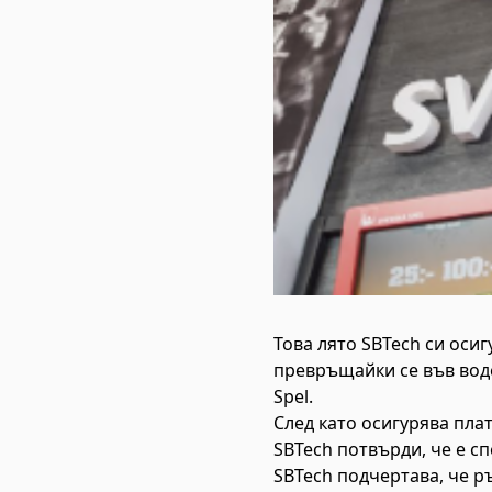
Това лято SBTech си оси
превръщайки се във вод
Spel.
След като осигурява пла
SBTech потвърди, че е сп
SBTech подчертава, че р