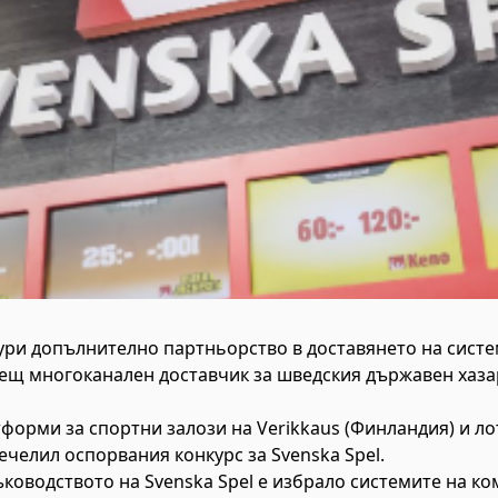
гури допълнително партньорство в доставянето на систе
ещ многоканален доставчик за шведския държавен хаза
тформи за спортни залози на Verikkaus (Финландия) и л
ечелил оспорвания конкурс за Svenska Spel.
ъководството на Svenska Spel е избрало системите на к