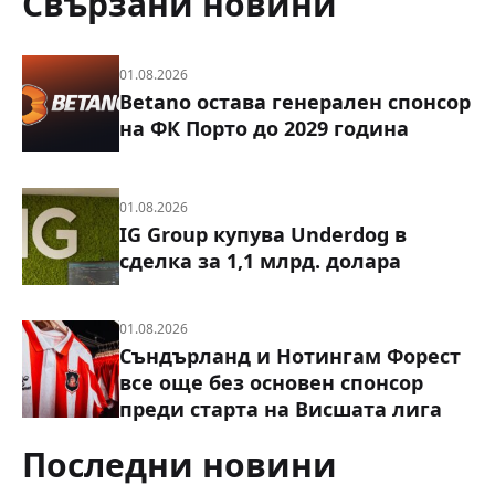
Свързани новини
01.08.2026
Betano остава генерален спонсор
на ФК Порто до 2029 година
01.08.2026
IG Group купува Underdog в
сделка за 1,1 млрд. долара
01.08.2026
Съндърланд и Нотингам Форест
все още без основен спонсор
преди старта на Висшата лига
Последни новини