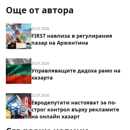
Още от автора
25.07.2026
FIRST навлиза в регулирания
пазар на Аржентина
25.07.2026
Управляващите дадоха рамо на
хазарта
22.07.2026
Евродепутати настояват за по-
строг контрол върху рекламите
на онлайн хазарт