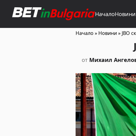
Начало
Новини
Начало
»
Новини
»
JBO с
от
Михаил Ангело