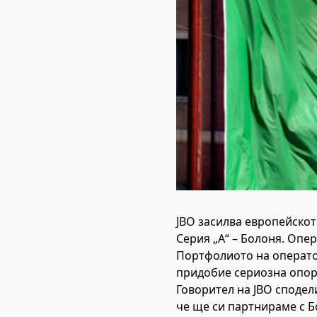
JBO засилва европейскот
Серия „А“ – Болоня. Опе
Портфолиото на оператор
придобие сериозна опор
Говорител на JBO сподел
че ще си партнираме с Б