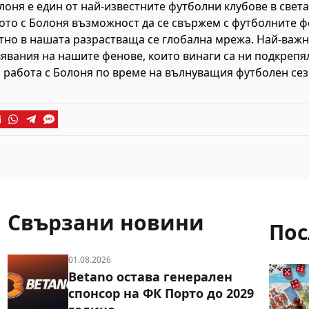
лоня е един от най-известните футболни клубове в света
то с Болоня възможност да се свържем с футболните фе
тно в нашата разрастваща се глобална мрежа. Най-важно
вания на нашите фенове, които винаги са ни подкрепя
 работа с Болоня по време на вълнуващия футболен сез
Свързани новини
Пос
01.08.2026
Betano остава генерален
спонсор на ФК Порто до 2029