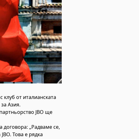
с клуб от италианската
за Азия.
 партньорство JBO ще
 договора: „Радваме се,
JBO. Това е рядка