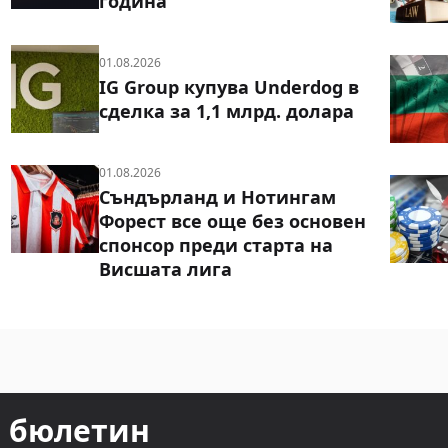
година
01.08.2026
IG Group купува Underdog в
сделка за 1,1 млрд. долара
01.08.2026
Съндърланд и Нотингам
Форест все още без основен
спонсор преди старта на
Висшата лига
т бюлетин