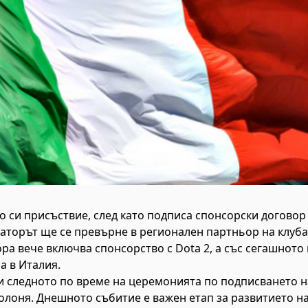
о си присъствие, след като подписа спонсорски договор 
раторът ще се превърне в регионален партньор на клуба 
а вече включва спонсорство с Dota 2, а със сегашното
а в Италия.
и следното по време на церемонията по подписването на
олоня. Днешното събитие е важен етап за развитието на 