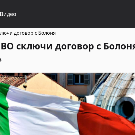
Видео
ключи договор с Болоня
JBO сключи договор с Болон
в