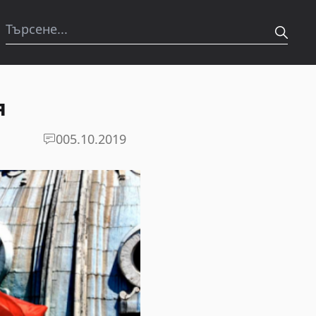
я
0
05.10.2019