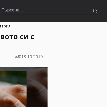
отария
вото си с
0
13.10.2019