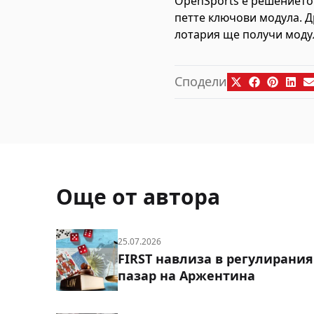
OpenSports е решението 
петте ключови модула. Д
лотария ще получи моду
Сподели
Още от автора
25.07.2026
FIRST навлиза в регулирания
пазар на Аржентина