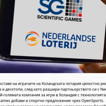
доставя на играчите на Холандската лотария цялостно р
и десктопи, след като разшири партньорството си с Nede
й-голямата компания за игри в Холандия с технологията
c Games добави и спортно предложение чрез OpenSports.