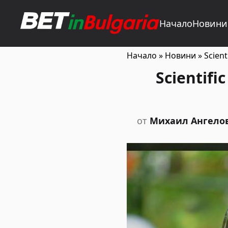
Начало
Новини
Начало
»
Новини
»
Scien
Scientif
от
Михаил Ангело