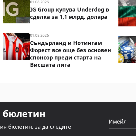
01.08.2026
IG Group купува Underdog в
сделка за 1,1 млрд. долара
01.08.2026
Съндърланд и Нотингам
Форест все още без основен
спонсор преди старта на
Висшата лига
т бюлетин
Имейл
ия бюлетин, за да следите