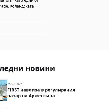
atform като един от
rade. Холандската
ледни новини
25.07.2026
FIRST навлиза в регулирания
пазар на Аржентина