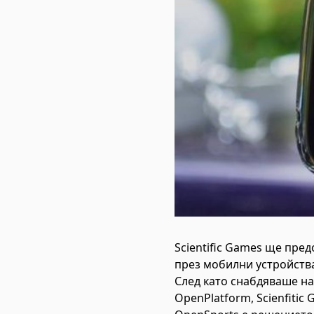
Scientific Games ще пре
през мобилни устройства 
След като снабдяваше на
OpenPlatform, Scienfiti