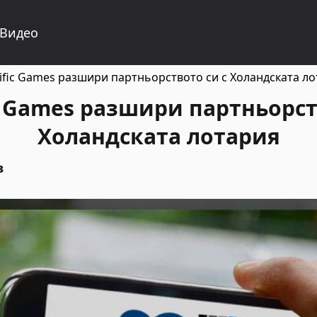
Видео
tific Games разшири партньорството си с Холандската л
ic Games разшири партньорст
Холандската лотария
в