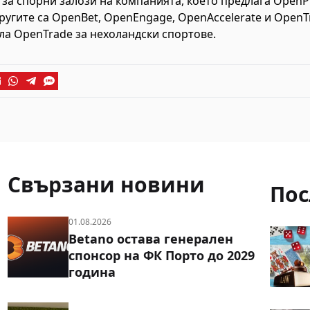
за спорни залози на компанията, което предлага OpenPl
ругите са OpenBet, OpenEngage, OpenAccelerate и OpenT
ла OpenTrade за нехоландски спортове.
Свързани новини
Пос
01.08.2026
Betano остава генерален
спонсор на ФК Порто до 2029
година