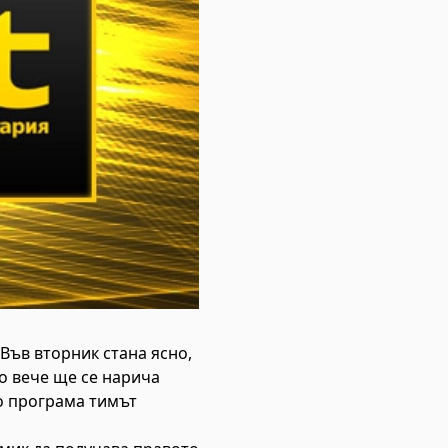
Във вторник стана ясно,
о вече ще се нарича
по програма тимът