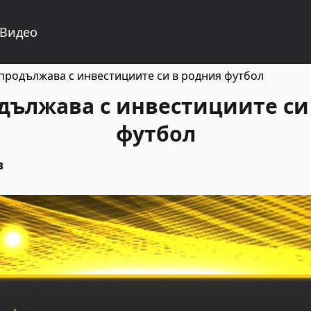
Видео
 продължава с инвестициите си в родния футбол
одължава с инвестициите си
футбол
в