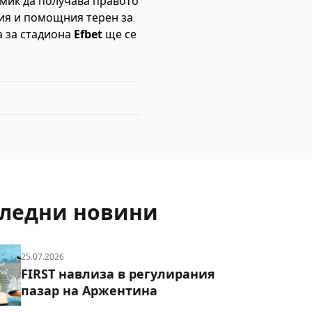
имик да получава правото
ния и помощния терен за
а за стадиона
Efbet
ще се
ледни новини
25.07.2026
FIRST навлиза в регулирания
пазар на Аржентина