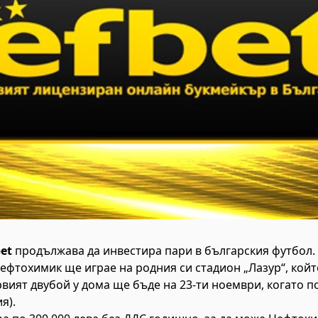
bet
продължава да инвестира пари в българския футбол. 
фтохимик ще играе на родния си стадион „Лазур“, койт
ървият двубой у дома ще бъде на 23-ти ноември, когато 
я).