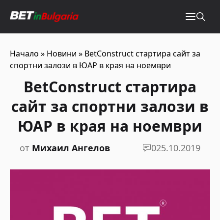
Начало
»
Новини
»
BetConstruct стартира сайт за
спортни залози в ЮАР в края на ноември
BetConstruct стартира
сайт за спортни залози в
ЮАР в края на ноември
от
Михаил Ангелов
0
25.10.2019