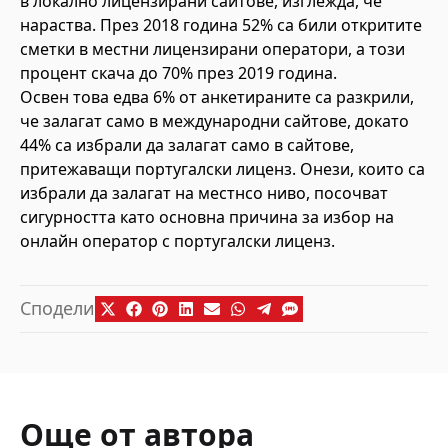
в локално лицензирани сайтове, изглежда, че
нараства. През 2018 година 52% са били откритите
сметки в местни лицензирани оператори, а този
процент скача до 70% през 2019 година.
Освен това едва 6% от анкетираните са разкрили,
че залагат само в международни сайтове, докато
44% са избрали да залагат само в сайтове,
притежаващи португалски лиценз. Онези, които са
избрали да залагат на местнсо ниво, посочват
сигурността като основна причина за избор на
онлайн оператор с португалски лиценз.
Сподели
Още от автора