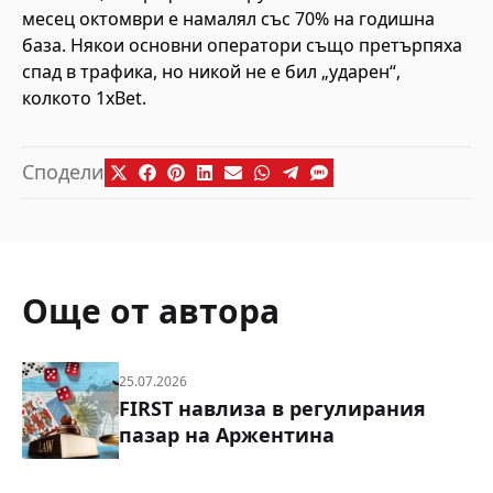
месец октомври е намалял със 70% на годишна
база. Някои основни оператори също претърпяха
спад в трафика, но никой не е бил „ударен“,
колкото 1xBet.
Сподели
Още от автора
25.07.2026
FIRST навлиза в регулирания
пазар на Аржентина