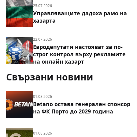
25.07.2026
Управляващите дадоха рамо на
хазарта
22.07.2026
Евродепутати настояват за по-
строг контрол върху рекламите
на онлайн хазарт
Свързани новини
01.08.2026
Betano остава генерален спонсор
на ФК Порто до 2029 година
01.08.2026