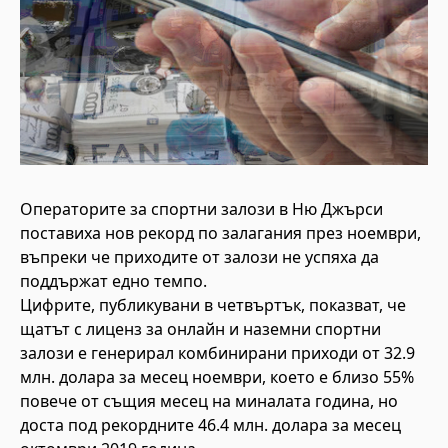
Операторите за спортни залози в Ню Джърси
поставиха нов рекорд по залагания през ноември,
въпреки че приходите от залози не успяха да
поддържат едно темпо.
Цифрите, публикувани в четвъртък, показват, че
щатът с лиценз за онлайн и наземни спортни
залози е генерирал комбинирани приходи от 32.9
млн. долара за месец ноември, което е близо 55%
повече от същия месец на миналата година, но
доста под рекордните 46.4 млн. долара за месец