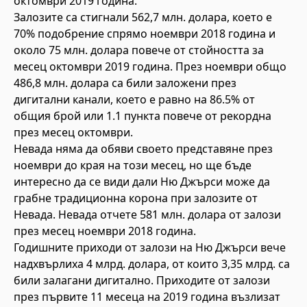
октомври 2019 година.
Залозите са стигнали 562,7 млн. долара, което е
70% подобрение спрямо ноември 2018 година и
около 75 млн. долара повече от стойността за
месец октомври 2019 година. През ноември общо
486,8 млн. долара са били заложени през
дигитални канали, което е равно на 86.5% от
общия брой или 1.1 пункта повече от рекордна
през месец октомври.
Невада няма да обяви своето представяне през
ноември до края на този месец, но ще бъде
интересно да се види дали Ню Джърси може да
грабне традиционна корона при залозите от
Невада. Невада отчете 581 млн. долара от залози
през месец ноември 2018 година.
Годишните приходи от залози на Ню Джърси вече
надхвърлиха 4 млрд. долара, от които 3,35 млрд. са
били залагани дигитално. Приходите от залози
през първите 11 месеца на 2019 година възлизат