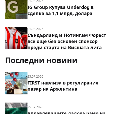
01.08.2026
IG Group купува Underdog в
сделка за 1,1 млрд. долара
01.08.2026
Съндърланд и Нотингам Форест
все още без основен спонсор
преди старта на Висшата лига
Последни новини
25.07.2026
FIRST навлиза в регулирания
пазар на Аржентина
25.07.2026
Управляващите дадоха рамо на