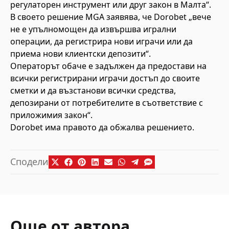
регулаторен инструмент или друг закон в Малта“.
В своето решение MGA заявява, че Dorobet „вече
не е упълномощен да извършва игрални
операции, да регистрира нови играчи или да
приема нови клиентски депозити“.
Операторът обаче е задължен да предостави на
всички регистрирани играчи достъп до своите
сметки и да възстанови всички средства,
депозирани от потребителите в съответствие с
приложимия закон“.
Dorobet има правото да обжалва решението.
Сподели
Още от автора