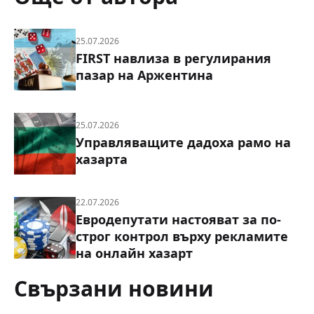
25.07.2026
FIRST навлиза в регулирания
пазар на Аржентина
25.07.2026
Управляващите дадоха рамо на
хазарта
22.07.2026
Евродепутати настояват за по-
строг контрол върху рекламите
на онлайн хазарт
Свързани новини