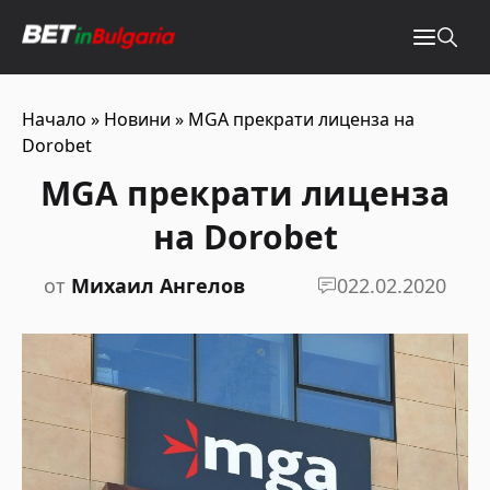
Начало
»
Новини
»
MGA прекрати лиценза на
Dorobet
MGA прекрати лиценза
на Dorobet
от
Михаил Ангелов
0
22.02.2020