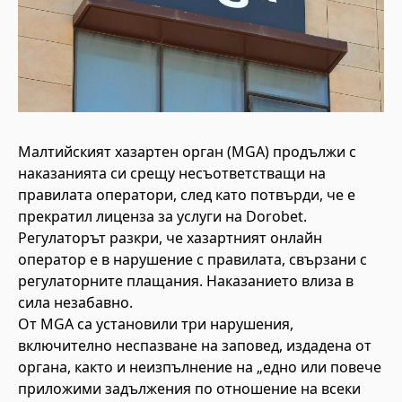
Малтийският хазартен орган (MGA) продължи с
наказанията си срещу несъответстващи на
правилата оператори, след като потвърди, че е
прекратил лиценза за услуги на Dorobet.
Регулаторът разкри, че хазартният онлайн
оператор е в нарушение с правилата, свързани с
регулаторните плащания. Наказанието влиза в
сила незабавно.
От MGA са установили три нарушения,
включително неспазване на заповед, издадена от
органа, както и неизпълнение на „едно или повече
приложими задължения по отношение на всеки