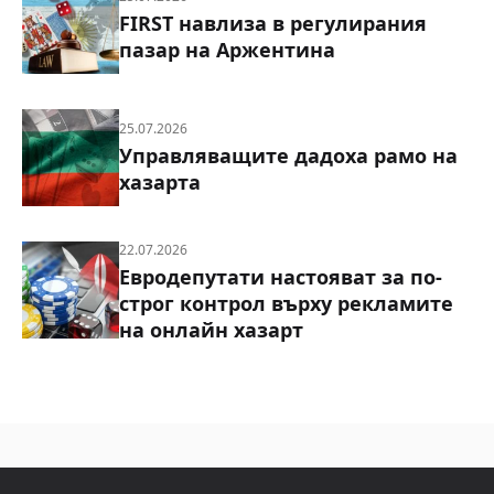
FIRST навлиза в регулирания
пазар на Аржентина
25.07.2026
Управляващите дадоха рамо на
хазарта
22.07.2026
Евродепутати настояват за по-
строг контрол върху рекламите
на онлайн хазарт