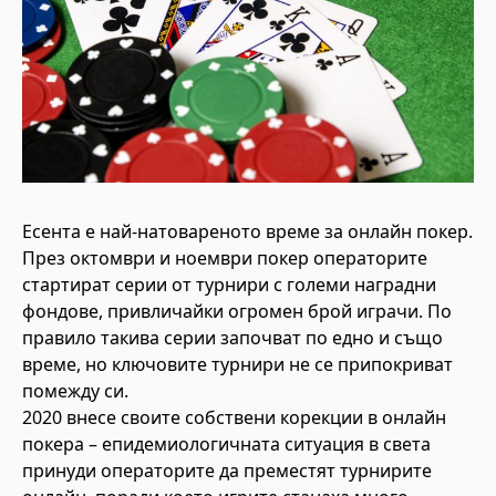
Есента е най-натовареното време за онлайн покер.
През октомври и ноември покер операторите
стартират серии от турнири с големи наградни
фондове, привличайки огромен брой играчи. По
правило такива серии започват по едно и също
време, но ключовите турнири не се припокриват
помежду си.
2020 внесе своите собствени корекции в онлайн
покера – епидемиологичната ситуация в света
принуди операторите да преместят турнирите