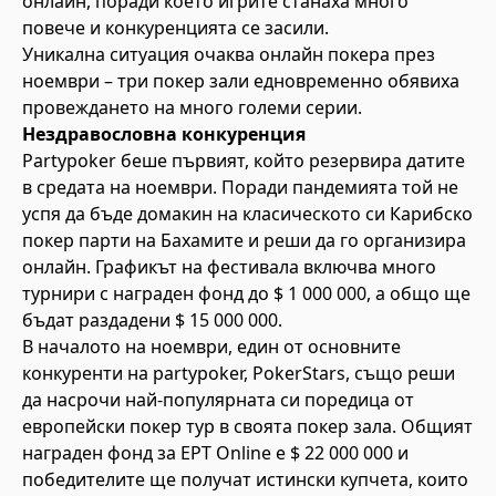
онлайн, поради което игрите станаха много
повече и конкуренцията се засили.
Уникална ситуация очаква онлайн покера през
ноември – три покер зали едновременно обявиха
провеждането на много големи серии.
Нездравословна конкуренция
Partypoker беше първият, който резервира датите
в средата на ноември. Поради пандемията той не
успя да бъде домакин на класическото си Карибско
покер парти на Бахамите и реши да го организира
онлайн. Графикът на фестивала включва много
турнири с награден фонд до $ 1 000 000, а общо ще
бъдат раздадени $ 15 000 000.
В началото на ноември, един от основните
конкуренти на partypoker, PokerStars, също реши
да насрочи най-популярната си поредица от
европейски покер тур в своята покер зала. Общият
награден фонд за EPT Online е $ 22 000 000 и
победителите ще получат истински купчета, които