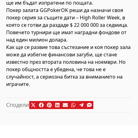
ще им бъдат изпратени по пощата.
Покер залата GGPokerOK реши да назначи своя
покер серия за същите дати – High Roller Week, в
която се готви да раздаде $ 22 000 000 за седмица.
Повечето турнири ще имат наградни фондове от
над един милион долара.
Как ще се развие това състезание и коя покер зала
може да избегне финансови загуби, ще стане
известно през втората половина на ноември. Но
покер общността е убедена, че това не е
случайност, а сериозна битка за вниманието на
играчите.
Сподели