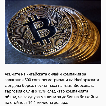
Акциите на китайската онлайн компания за
залагания 500.com, регистрирани на Нюйоркската
фондова борса, поскъпнаха на извънборсовата
търговия с близо 15%, след като компанията
обяви, че закупува машини за добив на биткойни
на стойност 14,4 милиона долара.