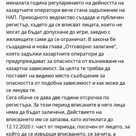
миналата година регуларинаето на дейността на
хазартните оператори вече стана задължение на
НАП. Приходното ведомство създаде и публичен
регистър, където да се вписват лицата, които не
могат да бъдат допускани до игри, заедно с
желаещите сами да се ограничат. В закона бе
създадена и нова глава „Отговорно залагане“,
която задължи хазартните оператори да
предупреждават за опасността от възникване на
хазартна зависимост. За целта те трябва да
поставят на видимо място съобщение за
опасността от подобна зависимост и как може да
се лекува тя.
Сега обаче се дава две години отсрочка по
регистъра. За този период вписаните в него лица
няма да бъдат заличени, Действието на
вписването им се запазва, като изтеклата до
12.12.2020 г. част от периода, посочен от лицето, за
който да се извърши вписването, се зачита, а