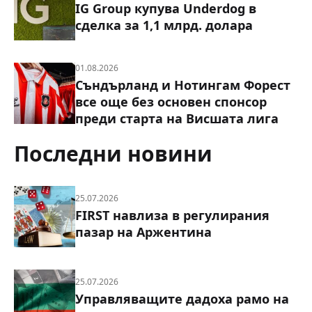
IG Group купува Underdog в
сделка за 1,1 млрд. долара
01.08.2026
Съндърланд и Нотингам Форест
все още без основен спонсор
преди старта на Висшата лига
Последни новини
25.07.2026
FIRST навлиза в регулирания
пазар на Аржентина
25.07.2026
Управляващите дадоха рамо на