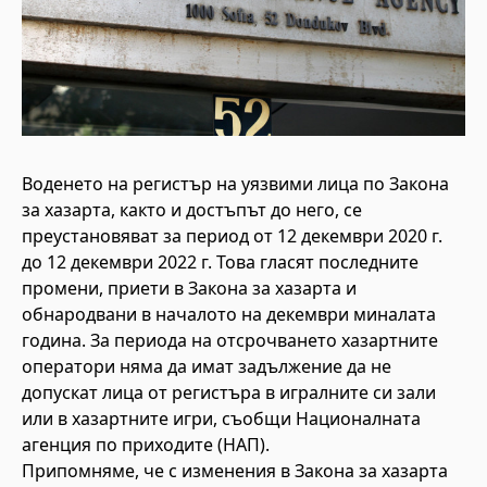
Воденето на регистър на уязвими лица по Закона
за хазарта, както и достъпът до него, се
преустановяват за период от 12 декември 2020 г.
до 12 декември 2022 г. Това гласят последните
промени, приети в Закона за хазарта и
обнародвани в началото на декември миналата
година. За периода на отсрочването хазартните
оператори няма да имат задължение да не
допускат лица от регистъра в игралните си зали
или в хазартните игри, съобщи Националната
агенция по приходите (НАП).
Припомняме, че с изменения в Закона за хазарта