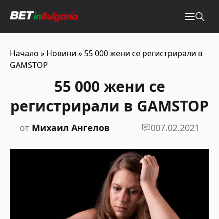
Начало
»
Новини
»
55 000 жени се регистрирали в
GAMSTOP
55 000 жени се
регистрирали в GAMSTOP
от
Михаил Ангелов
0
07.02.2021