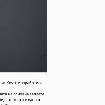
нис Коутс е заработила
мата на основна заплата
видент, което е едно от