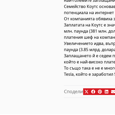
най-големите заплащания
Семейство Коутс основав
потенциала на интернет 
От компанията обявиха з
Заплатата на Коутс е зн
млн. паунда (381 млн. до
платения шеф на компан
Увеличението идва, въпр
паунда (3.85 млрд. долара
Заплащането й е седем п
който е най-високо плат
То също така е не е мно
Tesla, който е заработил
Сподели