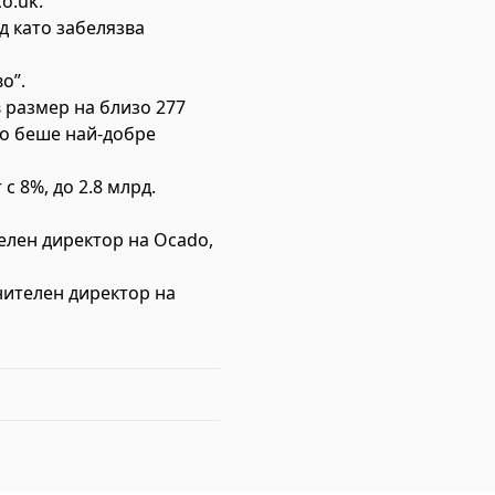
o.uk.
д като забелязва
о”.
 размер на близо 277
ато беше най-добре
 8%, до 2.8 млрд.
елен директор на Ocado,
нителен директор на