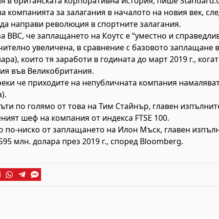
 в британската корпоративна история, пише Standard.c
а компанията за залагания в началото на новия век, сле
да направи революция в спортните залагания.
а BBC, че заплащането на Коутс е “уместно и справедлив
ачително увеличена, в сравнение с базовото заплащане в
лара), които тя заработи в годината до март 2019 г., ког
ия във Великобритания.
еки че приходите на непубличната компания намаляват с
).
ъти по голямо от това на Тим Стайнър, главен изпълнит
еният шеф на компания от индекса FTSE 100.
го по-ниско от заплащането на Илон Мъск, главен изпъл
 595 млн. долара през 2019 г., според Bloomberg.