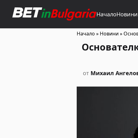
Начало
Новини
Начало
»
Новини
»
Основ
Основателк
от
Михаил Ангело