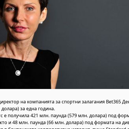
иректор на компанията за спортни залагания Bet365 Де
 долара) за една година.
с е получила 421 млн. паунда (579 млн. долара) под фор
кто и 48 млн. паунда (66 млн. долара) под формата на ди