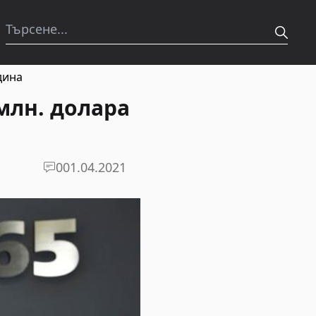
дина
млн. долара
0
01.04.2021