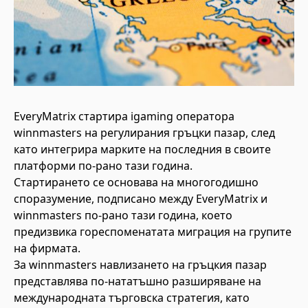
EveryMatrix стартира igaming оператора
winnmasters на регулирания гръцки пазар, след
като интегрира марките на последния в своите
платформи по-рано тази година.
Стартирането се основава на многогодишно
споразумение, подписано между EveryMatrix и
winnmasters по-рано тази година, което
предизвика гореспоменатата миграция на групите
на фирмата.
За winnmasters навлизането на гръцкия пазар
представлява по-нататъшно разширяване на
международната търговска стратегия, като