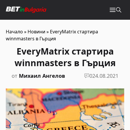
Начало
»
Новини
»
EveryMatrix стартира
winnmasters в Гърция
EveryMatrix стартира
winnmasters в Гърция
от
Михаил Ангелов
0
24.08.2021