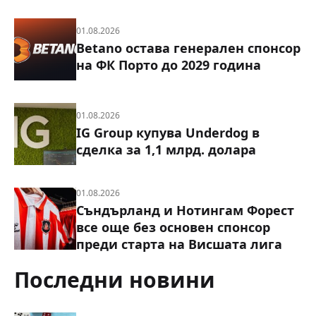
01.08.2026
Betano остава генерален спонсор
на ФК Порто до 2029 година
01.08.2026
IG Group купува Underdog в
сделка за 1,1 млрд. долара
01.08.2026
Съндърланд и Нотингам Форест
все още без основен спонсор
преди старта на Висшата лига
Последни новини