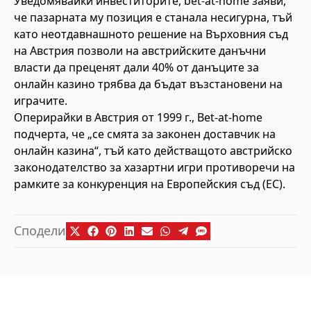
Уведомявайки инвеститорите, bet-at-home заяви,
че пазарната му позиция е станала несигурна, тъй
като неотдавнашното решение на Върховния съд
на Австрия позволи на австрийските данъчни
власти да преценят дали 40% от данъците за
онлайн казино трябва да бъдат възстановени на
играчите.
Оперирайки в Австрия от 1999 г., Bet-at-home
подчерта, че „се смята за законен доставчик на
онлайн казина“, тъй като действащото австрийско
законодателство за хазартни игри противоречи на
рамките за конкуренция на Европейския съд (ЕС).
Сподели