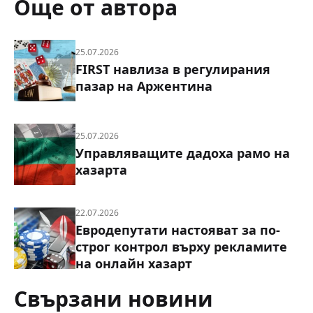
Още от автора
25.07.2026
FIRST навлиза в регулирания
пазар на Аржентина
25.07.2026
Управляващите дадоха рамо на
хазарта
22.07.2026
Евродепутати настояват за по-
строг контрол върху рекламите
на онлайн хазарт
Свързани новини