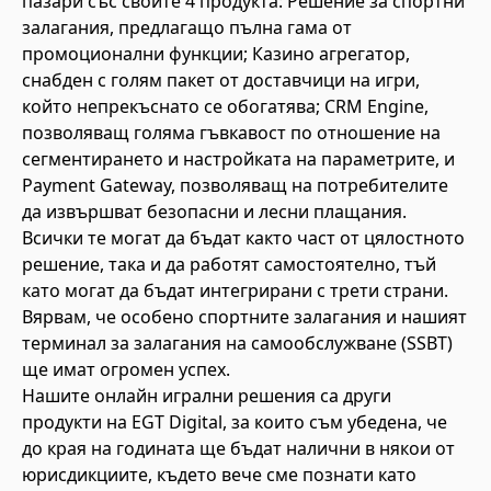
пазари със своите 4 продукта: Решение за спортни
залагания, предлагащо пълна гама от
промоционални функции; Казино агрегатор,
снабден с голям пакет от доставчици на игри,
който непрекъснато се обогатява; CRM Engine,
позволяващ голяма гъвкавост по отношение на
сегментирането и настройката на параметрите, и
Payment Gateway, позволяващ на потребителите
да извършват безопасни и лесни плащания.
Всички те могат да бъдат както част от цялостното
решение, така и да работят самостоятелно, тъй
като могат да бъдат интегрирани с трети страни.
Вярвам, че особено спортните залагания и нашият
терминал за залагания на самообслужване (SSBT)
ще имат огромен успех.
Нашите онлайн игрални решения са други
продукти на EGT Digital, за които съм убедена, че
до края на годината ще бъдат налични в някои от
юрисдикциите, където вече сме познати като