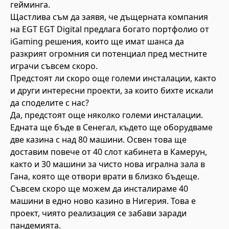
гейминга.
Щастлива съм да заявя, че дъщерната компания
на EGT EGT Digital предлага богато портфолио от
iGaming решения, които ще имат шанса да
разкрият огромния си потенциал пред местните
играчи съвсем скоро.
Предстоят ли скоро още големи инсталации, както
и други интересни проекти, за които бихте искали
да споделите с нас?
Да, предстоят още няколко големи инсталации.
Едната ще бъде в Сенегал, където ще оборудваме
две казина с над 80 машини. Освен това ще
доставим повече от 40 слот кабинета в Камерун,
както и 30 машини за чисто нова игрална зала в
Гана, която ще отвори врати в близко бъдеще.
Съвсем скоро ще можем да инсталираме 40
машини в едно ново казино в Нигерия. Това е
проект, чиято реализация се забави заради
пандемията.