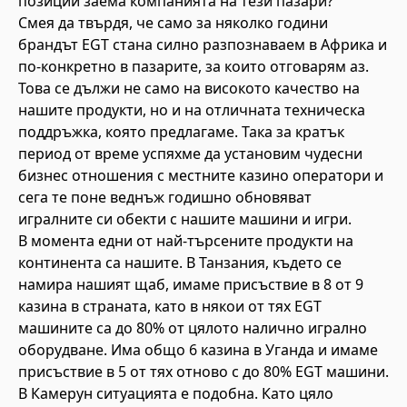
позиции заема компанията на тези пазари?
Смея да твърдя, че само за няколко години
брандът EGT стана силно разпознаваем в Африка и
по-конкретно в пазарите, за които отговарям аз.
Това се дължи не само на високото качество на
нашите продукти, но и на отличната техническа
поддръжка, която предлагаме. Така за кратък
период от време успяхме да установим чудесни
бизнес отношения с местните казино оператори и
сега те поне веднъж годишно обновяват
игралните си обекти с нашите машини и игри.
В момента едни от най-търсените продукти на
континента са нашите. В Танзания, където се
намира нашият щаб, имаме присъствие в 8 от 9
казина в страната, като в някои от тях EGT
машините са до 80% от цялото налично игрално
оборудване. Има общо 6 казина в Уганда и имаме
присъствие в 5 от тях отново с до 80% EGT машини.
В Камерун ситуацията е подобна. Като цяло