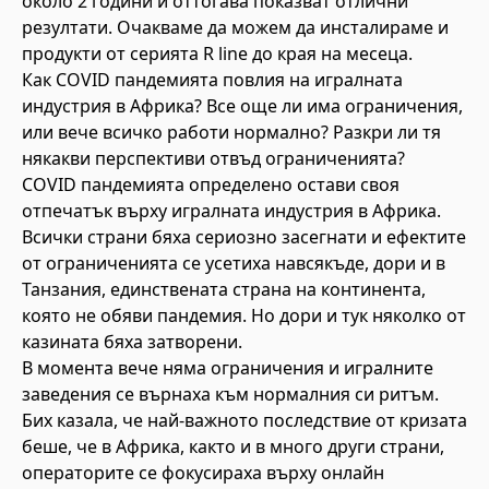
около 2 години и оттогава показват отлични
резултати. Очакваме да можем да инсталираме и
продукти от серията R line до края на месеца.
Как COVID пандемията повлия на игралната
индустрия в Африка? Все още ли има ограничения,
или вече всичко работи нормално? Разкри ли тя
някакви перспективи отвъд ограниченията?
COVID пандемията определено остави своя
отпечатък върху игралната индустрия в Африка.
Всички страни бяха сериозно засегнати и ефектите
от ограниченията се усетиха навсякъде, дори и в
Танзания, единствената страна на континента,
която не обяви пандемия. Но дори и тук няколко от
казината бяха затворени.
В момента вече няма ограничения и игралните
заведения се върнаха към нормалния си ритъм.
Бих казала, че най-важното последствие от кризата
беше, че в Африка, както и в много други страни,
операторите се фокусираха върху онлайн