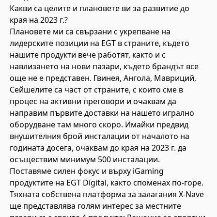
Какви са целите и плановете ви за развитие до
края на 2023 г.?
Плановете ми са свързани с укрепване на
лидерските позиции на EGT в страните, където
нашите продукти вече работят, както и с
навлизането на нови пазари, където брандът все
още не е представен. Гвинея, Ангола, Мавриций,
Сейшелите са част от страните, с които сме в
процес на активни преговори и очаквам да
направим първите доставки на нашето игрално
оборудване там много скоро. Имайки предвид
внушителния брой инсталации от началото на
годината досега, очаквам до края на 2023 г. да
осъществим минимум 500 инсталации.
Поставяме силен фокус и върху iGaming
продуктите на EGT Digital, както споменах по-горе.
Тяхната собствена платформа за залагания X-Nave
ще представлява голям интерес за местните