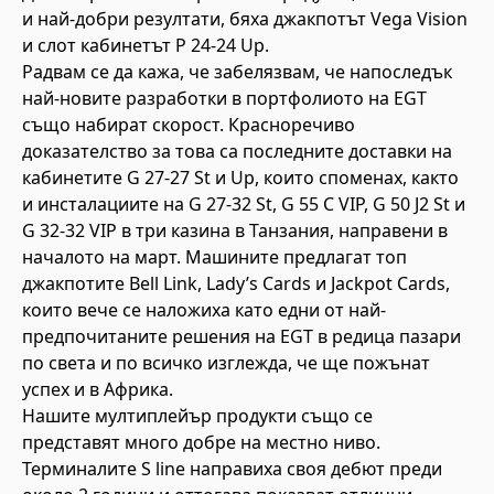
и най-добри резултати, бяха джакпотът Vega Vision
и слот кабинетът P 24-24 Up.
Радвам се да кажа, че забелязвам, че напоследък
най-новите разработки в портфолиото на EGT
също набират скорост. Красноречиво
доказателство за това са последните доставки на
кабинетите G 27-27 St и Up, които споменах, както
и инсталациите на G 27-32 St, G 55 C VIP, G 50 J2 St и
G 32-32 VIP в три казина в Танзания, направени в
началото на март. Машините предлагат топ
джакпотите Bell Link, Lady’s Cards и Jackpot Cards,
които вече се наложиха като едни от най-
предпочитаните решения на EGT в редица пазари
по света и по всичко изглежда, че ще пожънат
успех и в Африка.
Нашите мултиплейър продукти също се
представят много добре на местно ниво.
Терминалите S line направиха своя дебют преди