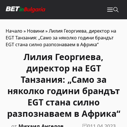
Начало
»
Новини
»
Лилия Георгиева, директор на
EGT Танзания: „Само за няколко години брандът
EGT стана силно разпознаваем в Африка“
Лилия Георгиева,
директор на EGT
Танзания: „Само за
няколко години брандът
EGT стана силно
разпознаваем в Африка“
от
Михаил Ангелов
0
11.04.2023