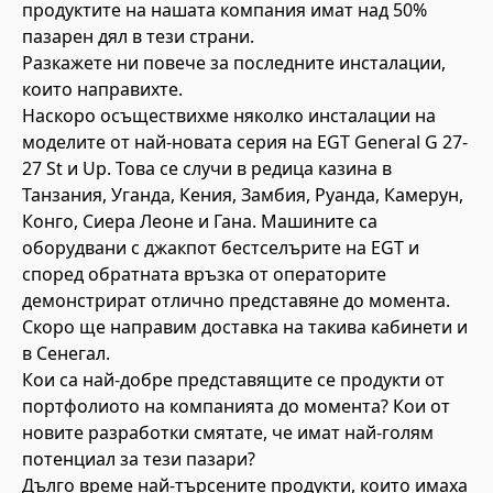
продуктите на нашата компания имат над 50%
пазарен дял в тези страни.
Разкажете ни повече за последните инсталации,
които направихте.
Наскоро осъществихме няколко инсталации на
моделите от най-новата серия на EGT General G 27-
27 St и Up. Това се случи в редица казина в
Танзания, Уганда, Кения, Замбия, Руанда, Камерун,
Конго, Сиера Леоне и Гана. Машините са
оборудвани с джакпот бестселърите на EGT и
според обратната връзка от операторите
демонстрират отлично представяне до момента.
Скоро ще направим доставка на такива кабинети и
в Сенегал.
Кои са най-добре представящите се продукти от
портфолиото на компанията до момента? Кои от
новите разработки смятате, че имат най-голям
потенциал за тези пазари?
Дълго време най-търсените продукти, които имаха