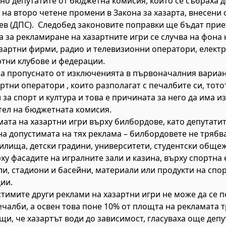
но депутатите от бюджетна комисия, които се събраха 
ат на второ четене промени в Закона за хазарта, внесен
ев (ДПС). Следобед законовите поправки ще бъдат прие
а за рекламиране на хазартните игри се случва на фона 
азартни фирми, радио и телевизионни оператори, елект
ртни клубове и федерации.
а пропуснато от изключенията в първоначалния вариант
артни оператори , които разполагат с печалбите си, тот
 за спорт и култура и това е причината за него да има 
тел на бюджетната комисия.
ата на хазартни игри върху билбордове, като депутати
на допустимата на тях реклама – билбордовете не трябва
чилища, детски градини, университети, студентски обще
рху фасадите на игралните зали и казина, върху спортна
и, стадиони и басейни, материали или продукти на спо
ии.
тимите други реклами на хазартни игри не може да се п
чалби, а освен това поне 10% от площта на рекламата тр
и, че хазартът води до зависимост, гласуваха още депу