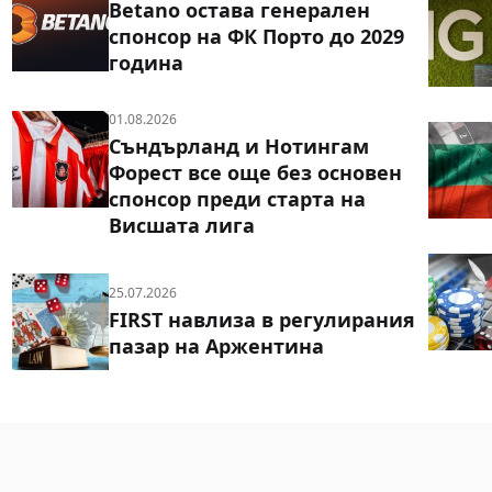
Betano остава генерален
спонсор на ФК Порто до 2029
година
01.08.2026
Съндърланд и Нотингам
Форест все още без основен
спонсор преди старта на
Висшата лига
25.07.2026
FIRST навлиза в регулирания
пазар на Аржентина