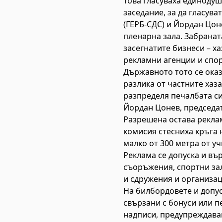
Това гласуваха единодуш
заседание, за да гласув
(ГЕРБ-СДС) и Йордан Цон
пленарна зала. Забранат
засегнатите бизнеси – х
рекламни агенции и спо
Държавното тото се оказ
разлика от частните хаз
разпределя печалбата си
Йордан Цонев, председа
Разрешена остава реклам
комисия стесниха кръга 
малко от 300 метра от у
Реклама се допуска и въ
съоръжения, спортни зал
и сдружения и организац
На билбордовете и допус
свързани с бонуси или пе
надписи, предупреждаващ