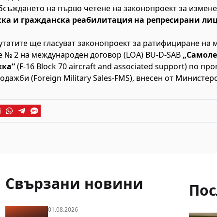
обсъждането на първо четене на законопроект за измен
ска и гражданска реабилитация на репресирани ли
утатите ще гласуват законопроект за ратифициране на 
 № 2 на международен договор (LOA) BU-D-SAB
„Самолет
жка“
(F-16 Block 70 aircraft and associated support) по п
ажби (Foreign Military Sales-FMS), внесен от Министерс
Свързани новини
Пос
01.08.2026