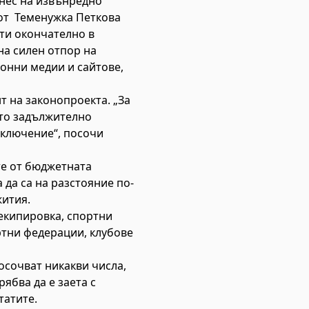
днес на извънредно
и от Теменужка Петкова
ти окончателно в
на силен отпор на
ронни медии и сайтове,
 на законопроекта. „За
ото задължително
изключение“, посочи
те от бюджетната
 да са на разстояние по-
жития.
 екипировка, спортни
ртни федерации, клубове
осочват никакви числа,
ябва да е заета с
татите.