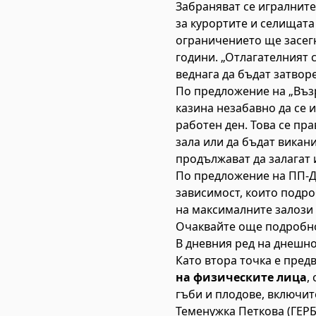
Забраняват се игралните
за курортите и селищата
ограничението ще засегне
години. „Отлагателният с
веднага да бъдат затвор
По предложение на „Въз
казина незабавно да се и
работен ден. Това се пра
зала или да бъдат викани
продължават да залагат и
По предложение на ПП-ДБ
зависимост, които подро
на максималните залози 
Очаквайте още подробнос
В дневния ред на днешн
Като втора точка е пред
на физическите лица
,
гъби и плодове, включит
Теменужка Петкова (ГЕРБ