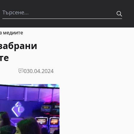
в медиите
забрани
те
0
30.04.2024