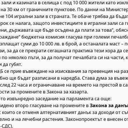
 зали и казината в селища с под 10 000 жители като изк
 на 30 км от граничните пунктове. По данни на Министе
 104 игрални зали в страната. Те обаче трябва да бъдат
рок се налага, защото инвестициите в игрални зали са г
ени, държавата ще бъде осъдена да плати за това“, обяс
раждане“ бюджетна комисия гласува при големи печалби
зплащат суми до 10 000 лв. в брой, а останалата маст – 
ви, за да се прекрати сегашната практика тези хора да с
 по няколко пъти, за да получат печалбата си на части, 
 да губят.
 се прие въвеждане на изисквания за превенция на раз
бно ще бъдат разписани в наредба. Става дума за въве
след 22 часа и ограничаване на времето на престой в са
ти за промените в Закона за хазарта.
ото извънредно заседание на парламента са още:
видено второ гласуване на промените в
Закона за данъ
 с които се отменя алтернативният данък за доходи от 
елно и на лечебни растения. Законопроектът е внесен о
-СДС).