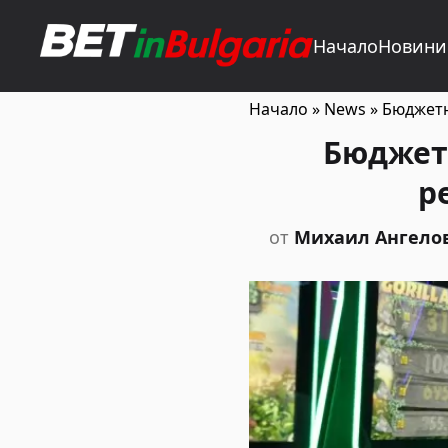
Начало
Новини
Начало
»
News
»
Бюджетн
Бюджет
р
от
Михаил Ангело