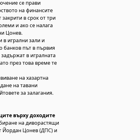
лючение се прави
рството на финансите
 закрити в срок от три
олеми и ако се налага
ни Цонев.
 в игрални зали и
по банков път в първия
е задържат в игралната
като през това време те
виване на хазартна
ждане на тавани
йтовете за залагания.
ците върху доходите
събиране на диворастящи
т Йордан Цонев (ДПС) и