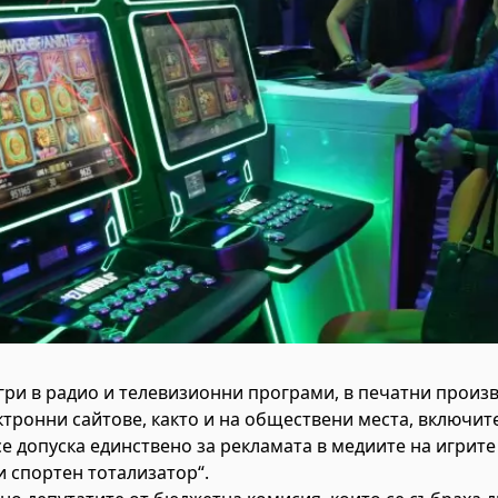
гри в радио и телевизионни програми, в печатни произ
тронни сайтове, както и на обществени места, включите
е допуска единствено за рекламата в медиите на игрите
 спортен тотализатор“.