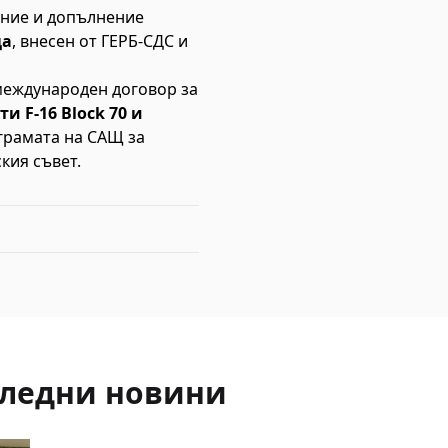
ение и допълнение
ца
, внесен от ГЕРБ-СДС и
международен договор за
и F-16 Block 70 и
рограмата на САЩ за
кия съвет.
ледни новини