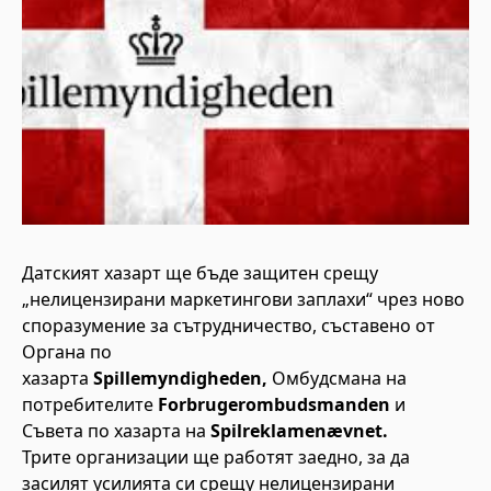
Датският хазарт ще бъде защитен срещу
„нелицензирани маркетингови заплахи“ чрез ново
споразумение за сътрудничество, съставено от
Органа по
хазарта
Spillemyndigheden,
Омбудсмана на
потребителите
Forbrugerombudsmanden
и
Съвета по хазарта на
Spilreklamenævnet.
Трите организации ще работят заедно, за да
засилят усилията си срещу нелицензирани