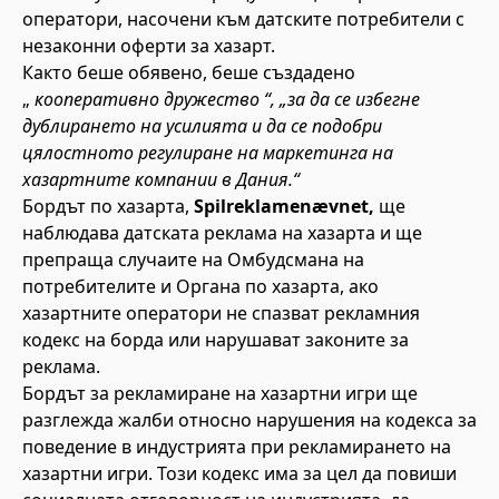
оператори, насочени към датските потребители с
незаконни оферти за хазарт.
Както беше обявено, беше създадено
„
кооперативно дружество “, „за да се избегне
дублирането на усилията и да се подобри
цялостното регулиране на маркетинга на
хазартните компании в Дания.“
Бордът по хазарта,
Spilreklamenævnet,
ще
наблюдава датската реклама на хазарта и ще
препраща случаите на Омбудсмана на
потребителите и Органа по хазарта, ако
хазартните оператори не спазват рекламния
кодекс на борда или нарушават законите за
реклама.
Бордът за рекламиране на хазартни игри ще
разглежда жалби относно нарушения на кодекса за
поведение в индустрията при рекламирането на
хазартни игри. Този кодекс има за цел да повиши