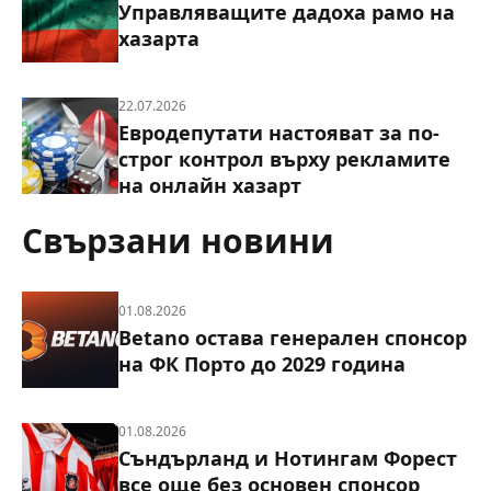
Управляващите дадоха рамо на
хазарта
22.07.2026
Евродепутати настояват за по-
строг контрол върху рекламите
на онлайн хазарт
Свързани новини
01.08.2026
Betano остава генерален спонсор
на ФК Порто до 2029 година
01.08.2026
Съндърланд и Нотингам Форест
все още без основен спонсор