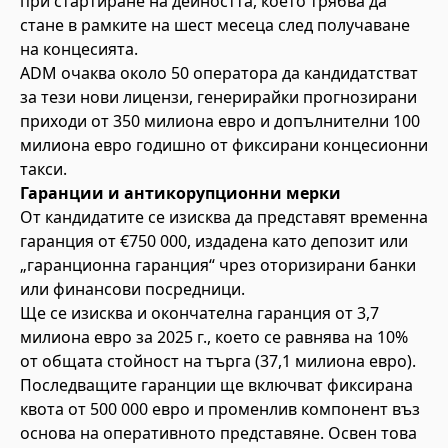
при стартиране на дейността, което трябва да
стане в рамките на шест месеца след получаване
на концесията.
ADM очаква около 50 оператора да кандидатстват
за тези нови лицензи, генерирайки прогнозирани
приходи от 350 милиона евро и допълнителни 100
милиона евро годишно от фиксирани концесионни
такси.
Гаранции и антикорупционни мерки
От кандидатите се изисква да представят временна
гаранция от €750 000, издадена като депозит или
„гаранционна гаранция“ чрез оторизирани банки
или финансови посредници.
Ще се изисква и окончателна гаранция от 3,7
милиона евро за 2025 г., което се равнява на 10%
от общата стойност на търга (37,1 милиона евро).
Последващите гаранции ще включват фиксирана
квота от 500 000 евро и променлив компонент въз
основа на оперативното представяне. Освен това