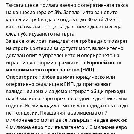
Таксата ще се прилага заедно с оперативната такса
на концесионера от 3%. Заявленията за новите
концесии трябва да се подават до 30 май 2025 г.,
като се очаква процесът да отнеме девет месеца
след публикуването на търга.
За да се класират, кандидатите трябва да отговарят
на строги критерии за допустимост, включително
доказан опит в управлението и оперирането на
игрални платформи в рамките на
Европейското
икономическо пространство (ЕИП)
.
Операторите трябва да имат юридическо или
оперативно седалище в ЕИП, да притежават
валиден лиценз и да демонстрират общи приходи
над 3 милиона евро през последните две фискални
години. Всеки кандидат може да кандидатства за до
пет концесии. Плащанията за лиценза от 7
милиона евро могат да се извършат на две вноски:
4 милиона евро при възлагането и 3 милиона евро