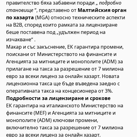
правителство бяха забавени поради „
подробно
становище
“, представено от
Малтийския орган
по хазарта
(MGA) относно техническите аспекти
на B2B, според които рамката за лицензиране
беше поставена под „удължен период на
изчакване“ .
Макар и със закъснение, ЕК гарантира промени,
поискани от Министерството на финансите и
Агенцията за митниците и монополите (ADM) за
прилагане на такса за разрешение от 7 милиона
евро за всеки лиценз за онлайн хазарт. Новата
лицензионна такса ще бъде въведена заедно с
оперативната такса на концесионера от 3%.
Подробности за лицензиране и срокове
ЕК гарантира на италианското Министерство на
финансите (MEF) и Агенцията за митниците и
монополите (ADM) ключови промени,
включително такса за разрешение от 7 милиона
евро за всеки лиценз за онлайн хазарт.