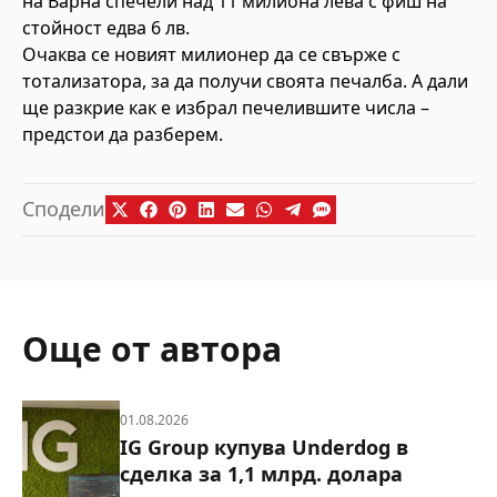
на Варна спечели над 11 милиона лева с фиш на
стойност едва 6 лв.
Очаква се новият милионер да се свърже с
тотализатора, за да получи своята печалба. А дали
ще разкрие как е избрал печелившите числа –
предстои да разберем.
Сподели
Още от автора
01.08.2026
IG Group купува Underdog в
сделка за 1,1 млрд. долара