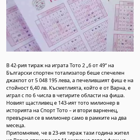
В 42-рия тираж на играта Тото 2 „6 от 49“ на
Български спортен тотализатор беше спечелен
джакпот от 5 048 195 лева, а печелившият фиш е на
стойност 6,40 лв. Късметлията, който е от Варна, е
играл с по 6 числа в четирите области на фиша.
Новият щастливец е 143-ият тото милионер в
историята на Спорт Тото – и втори варненец,
превърнал се в милионер само в рамките на два
месеца.
Припомняме, че в 23-ия тираж тази година жител