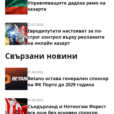
Управляващите дадоха рамо на
хазарта
22.07.2026
Евродепутати настояват за по-
строг контрол върху рекламите
на онлайн хазарт
Свързани новини
01.08.2026
Betano остава генерален спонсор
на ФК Порто до 2029 година
01.08.2026
Съндърланд и Нотингам Форест
все още без основен спонсор