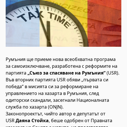
Румъния ще приеме нова всеобхватна програма
за самоизключване, разработена с реформите на
партията
„Съюз за спасяване на Румъния“
(USR).
Във вторник партията USR обяви „първата си
победа“ в мисията си за реформиране на
управлението на хазарта в Румъния, след
одиторски скандали, засегнали Националната
служба по хазарта (ONJN).
Законопроектът, чийто автор е депутатът от
USR
Даяна Стойка
, беше одобрен от Правната