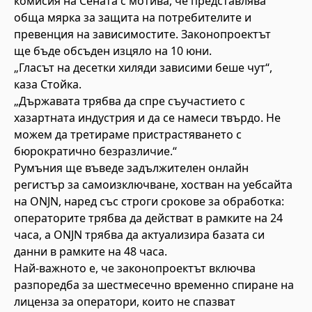
комисия на Сената с мотива, че представлява
обща мярка за защита на потребителите и
превенция на зависимостите. Законопроектът
ще бъде обсъден изцяло на 10 юни.
„Гласът на десетки хиляди зависими беше чут“,
каза Стойка.
„Държавата трябва да спре съучастието с
хазартната индустрия и да се намеси твърдо. Не
можем да третираме пристрастяването с
бюрократично безразличие.“
Румъния ще въведе задължителен онлайн
регистър за самоизключване, хостван на уебсайта
на ONJN, наред със строги срокове за обработка:
операторите трябва да действат в рамките на 24
часа, а ONJN трябва да актуализира базата си
данни в рамките на 48 часа.
Най-важното е, че законопроектът включва
разпоредба за шестмесечно временно спиране на
лиценза за оператори, които не спазват