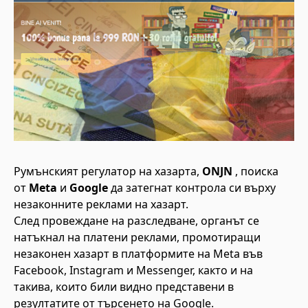
Румънският регулатор на хазарта,
ONJN
, поиска
от
Meta
и
Google
да затегнат контрола си върху
незаконните реклами на хазарт.
След провеждане на разследване, органът се
натъкнал на платени реклами, промотиращи
незаконен хазарт в платформите на Meta във
Facebook, Instagram и Messenger, както и на
такива, които били видно представени в
резултатите от търсенето на Google.