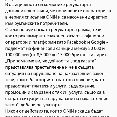
В официалното си комюнике регулаторът
допълнително заяви, че повишените оператори са
в черния списък на ONJN и са насочени директно
към румънските потребители.
Съгласно румънската регулаторна рамка, тези,
които рекламират незаконен хазарт – офшорни
оператори и платформи като Facebook и Google –
подлежат на финансови санкции между 50 000 и
100 000 леи (от 8,5 000 до 17 000 британски лири).
„Припомняме ви, че дейността „под касата“
представлява престъпление и че в същата
ситуация на нарушаване на наказателния закон,
тези, които благоприятстват това явление, като
предоставят платежни услуги, съдържание,
промоции и свързани с тях ИТ услуги, също са в
същата ситуация на нарушаване на наказателния
закон“, добави регулаторът.
Някои от действията, които ONJN иска да бъдат