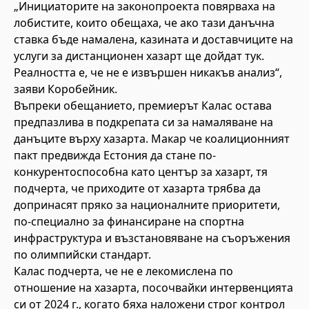
„Инициаторите на законопроекта повярваха на
лобистите, които обещаха, че ако тази данъчна
ставка бъде намалена, казината и доставчиците на
услуги за дистанционен хазарт ще дойдат тук.
Реалността е, че не е извършен никакъв анализ“,
заяви Коробейник.
Въпреки обещанието, премиерът Калас остава
предпазлива в подкрепата си за намаляване на
данъците върху хазарта. Макар че коалиционният
пакт предвижда Естония да стане по-
конкурентоспособна като център за хазарт, тя
подчерта, че приходите от хазарта трябва да
допринасят пряко за националните приоритети,
по-специално за финансиране на спортна
инфраструктура и възстановяване на съоръжения
по олимпийски стандарт.
Калас подчерта, че не е лекомислена по
отношение на хазарта, посочвайки интервенцията
си от 2024 г., когато бяха наложени строг контрол