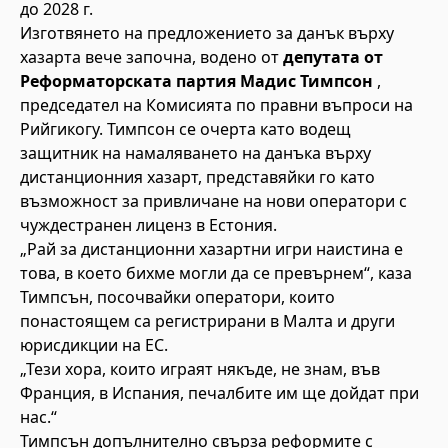
до 2028 г.
Изготвянето на предложението за данък върху
хазарта вече започна, водено от
депутата от
Реформаторската партия Мадис Тимпсон
,
председател на Комисията по правни въпроси на
Рийгикогу. Тимпсон се очерта като водещ
защитник на намаляването на данъка върху
дистанционния хазарт, представяйки го като
възможност за привличане на нови оператори с
чуждестранен лиценз в Естония.
„Рай за дистанционни хазартни игри наистина е
това, в което бихме могли да се превърнем“, каза
Тимпсън, посочвайки оператори, които
понастоящем са регистрирани в Малта и други
юрисдикции на ЕС.
„Тези хора, които играят някъде, не знам, във
Франция, в Испания, печалбите им ще дойдат при
нас.“
Тимпсън допълнително свърза реформите с