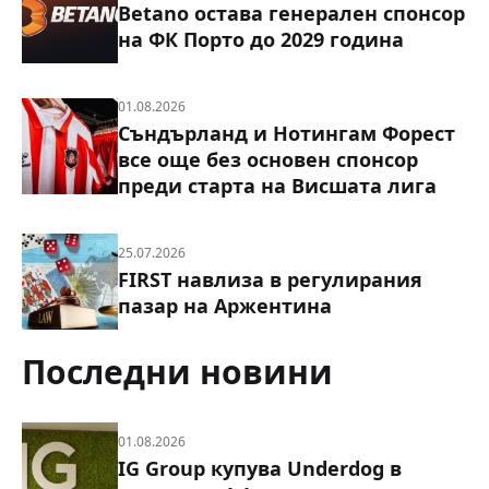
Betano остава генерален спонсор
на ФК Порто до 2029 година
01.08.2026
Съндърланд и Нотингам Форест
все още без основен спонсор
преди старта на Висшата лига
25.07.2026
FIRST навлиза в регулирания
пазар на Аржентина
Последни новини
01.08.2026
IG Group купува Underdog в