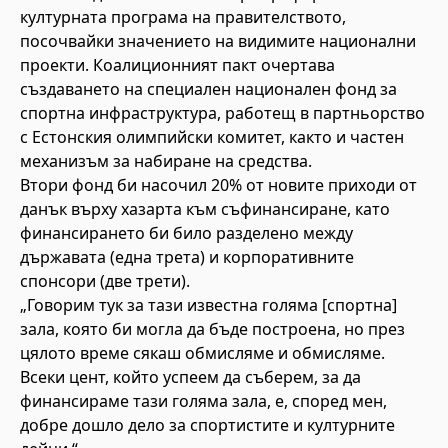
културната програма на правителството,
посочвайки значението на видимите национални
проекти. Коалиционният пакт очертава
създаването на специален национален фонд за
спортна инфраструктура, работещ в партньорство
с Естонския олимпийски комитет, както и частен
механизъм за набиране на средства.
Втори фонд би насочил 20% от новите приходи от
данък върху хазарта към съфинансиране, като
финансирането би било разделено между
държавата (една трета) и корпоративните
спонсори (две трети).
„Говорим тук за тази известна голяма [спортна]
зала, която би могла да бъде построена, но през
цялото време сякаш обмисляме и обмисляме.
Всеки цент, който успеем да съберем, за да
финансираме тази голяма зала, е, според мен,
добре дошло дело за спортистите и културните