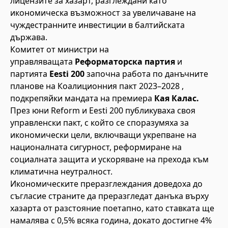
лицензите за хазарт, разглеждани като
икономическа възможност за увеличаване на
чуждестранните инвестиции в балтийската
държава.
Комитет от министри на
управляващата
Реформаторска партия
и
партията
Eesti 200
започна работа по данъчните
планове на Коалиционния пакт 2023–2028 ,
подкрепяйки мандата на премиера
Кая Калас.
През юни Reform и Eesti 200 публикуваха своя
управленски пакт, с който се споразумяха за
икономически цели, включващи укрепване на
националната сигурност, реформиране на
социалната защита и ускоряване на прехода към
климатична неутралност.
Икономическите преразглеждания доведоха до
съгласие страните да преразгледат данъка върху
хазарта от разстояние поетапно, като ставката ще
намалява с 0,5% всяка година, докато достигне 4%