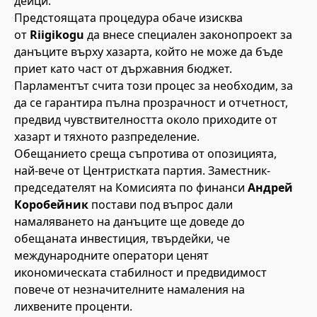
дейци.“
Предстоящата процедура обаче изисква
от
Riigikogu
да внесе специален законопроект за
данъците върху хазарта, който не може да бъде
приет като част от държавния бюджет.
Парламентът счита този процес за необходим, за
да се гарантира пълна прозрачност и отчетност,
предвид чувствителността около приходите от
хазарт и тяхното разпределение.
Обещанието среща съпротива от опозицията,
най-вече от Центристката партия. Заместник-
председателят на Комисията по финанси
Андрей
Коробейник
постави под въпрос дали
намаляването на данъците ще доведе до
обещаната инвестиция, твърдейки, че
международните оператори ценят
икономическата стабилност и предвидимост
повече от незначителните намаления на
лихвените проценти.