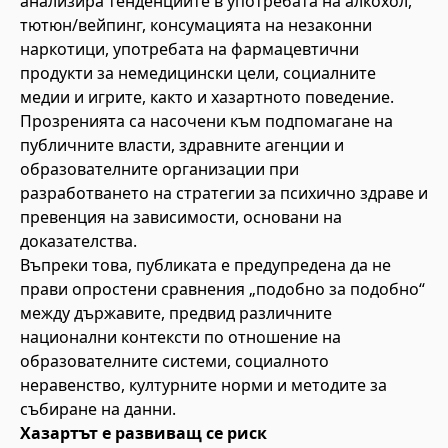
анализира тенденциите в употребата на алкохол,
тютюн/вейпинг, консумацията на незаконни
наркотици, употребата на фармацевтични
продукти за немедицински цели, социалните
медии и игрите, както и хазартното поведение.
Прозренията са насочени към подпомагане на
публичните власти, здравните агенции и
образователните организации при
разработването на стратегии за психично здраве и
превенция на зависимости, основани на
доказателства.
Въпреки това, публиката е предупредена да не
прави опростени сравнения „подобно за подобно“
между държавите, предвид различните
национални контексти по отношение на
образователните системи, социалното
неравенство, културните норми и методите за
събиране на данни.
Хазартът е развиващ се риск