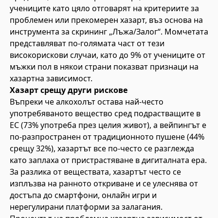
учениците като цяло отговарят на критериите за
проблемен или прекомерен хазарт, въз основа на
инструмента за скрининг „Лъжа/Залог“. Момчетата
представляват по-голямата част от тези
високорискови случаи, като до 9% от учениците от
мъжки пол в някои страни показват признаци на
хазартна зависимост.
Хазарт срещу други рискове
Въпреки че алкохолът остава най-често
употребяваното вещество сред подрастващите в
ЕС (73% употреба през целия живот), а вейпингът е
по-разпространен от традиционното пушене (44%
срещу 32%), хазартът все по-често се разглежда
като заплаха от пристрастяване в дигиталната ера.
За разлика от веществата, хазартът често се
изплъзва на ранното откриване и се улеснява от
достъпа до смартфони, онлайн игри и
нерегулирани платформи за залагания.