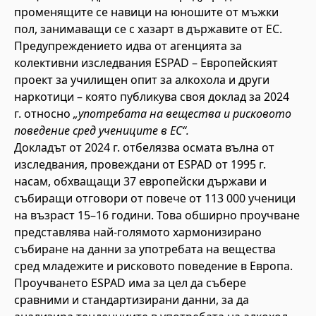
променящите се навици на юношите от мъжки
пол, занимаващи се с хазарт в държавите от ЕС.
Предупреждението идва от агенцията за
колективни изследвания ESPAD – Европейският
проект за училищен опит за алкохола и други
наркотици – която публикува своя доклад за 2024
г. относно
„употребата на вещества и рисковото
поведение сред учениците в ЕС“.
Докладът от 2024 г. отбелязва осмата вълна от
изследвания, провеждани от ESPAD от 1995 г.
насам, обхващащи 37 европейски държави и
събиращи отговори от повече от 113 000 ученици
на възраст 15–16 години. Това обширно проучване
представлява най-голямото хармонизирано
събиране на данни за употребата на вещества
сред младежите и рисковото поведение в Европа.
Проучването ESPAD има за цел да събере
сравними и стандартизирани данни, за да