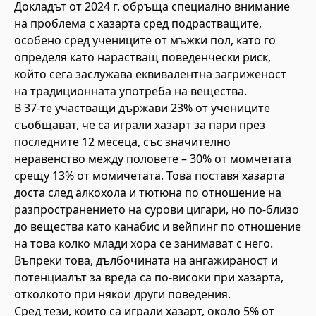
Докладът от 2024 г. обръща специално внимание
на проблема с хазарта сред подрастващите,
особено сред учениците от мъжки пол, като го
определя като нарастващ поведенчески риск,
който сега заслужава еквивалентна загриженост
на традиционната употреба на вещества.
В 37-те участващи държави 23% от учениците
съобщават, че са играли хазарт за пари през
последните 12 месеца, със значително
неравенство между половете – 30% от момчетата
срещу 13% от момичетата. Това поставя хазарта
доста след алкохола и тютюна по отношение на
разпространението на сурови цигари, но по-близо
до вещества като канабис и вейпинг по отношение
на това колко млади хора се занимават с него.
Въпреки това, дълбочината на ангажираност и
потенциалът за вреда са по-високи при хазарта,
отколкото при някои други поведения.
Сред тези, които са играли хазарт, около 5% от