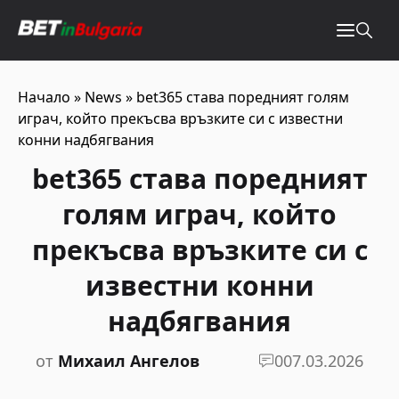
Начало
»
News
»
bet365 става поредният голям
играч, който прекъсва връзките си с известни
конни надбягвания
bet365 става поредният
голям играч, който
прекъсва връзките си с
известни конни
надбягвания
от
Михаил Ангелов
0
07.03.2026