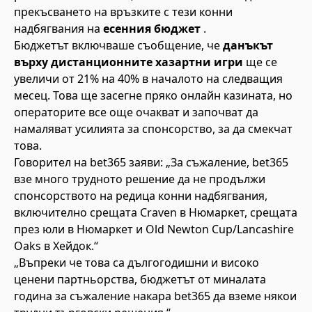
прекъсването на връзките с тези конни
надбягвания на
есенния бюджет
.
Бюджетът включваше съобщение, че
данъкът
върху дистанционните хазартни игри
ще се
увеличи от 21% на 40% в началото на следващия
месец. Това ще засегне пряко онлайн казината, но
операторите все още очакват и започват да
намаляват усилията за спонсорство, за да смекчат
това.
Говорител на bet365 заяви: „За съжаление, bet365
взе много трудното решение да не продължи
спонсорството на редица конни надбягвания,
включително срещата Craven в Нюмаркет, срещата
през юли в Нюмаркет и Old Newton Cup/Lancashire
Oaks в Хейдок.“
„Въпреки че това са дългогодишни и високо
ценени партньорства, бюджетът от миналата
година за съжаление накара bet365 да вземе някои