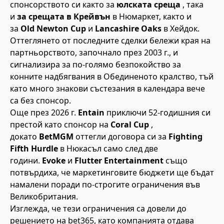
спонсорството си както за
юлската среща
, така
и
за срещата в Крейвън
в Нюмаркет, както и
за
Old Newton Cup
и
Lancashire Oaks
в Хейдок.
Оттеглянето от последните сделки бележи края на
партньорството, започнало през 2003 г., и
сигнализира за по-голямо безпокойство за
конните надбягвания в Обединеното кралство, тъй
като много знакови състезания в календара вече
са без спонсор.
Още през 2026 г.
Entain
приключи 52-годишния си
престой като спонсор на
Coral Cup
,
докато
BetMGM
оттегли договора си за
Fighting
Fifth Hurdle
в Нюкасъл само след две
години.
Evoke
и
Flutter Entertainment
също
потвърдиха, че маркетинговите бюджети ще бъдат
намалени поради по-строгите ограничения във
Великобритания.
Изглежда, че тези ограничения са довели до
решението на bet365, като компанията отдава