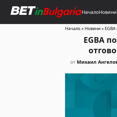
Начало
Новини
Начало
»
Новини
»
EGBA 
EGBA по
отгово
от
Михаил Ангело