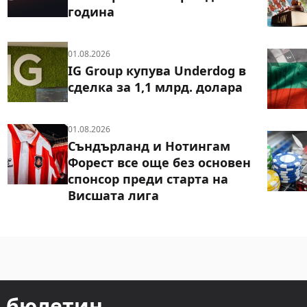
година
01.08.2026
IG Group купува Underdog в
сделка за 1,1 млрд. долара
01.08.2026
Съндърланд и Нотингам
Форест все още без основен
спонсор преди старта на
Висшата лига
т бюлетин