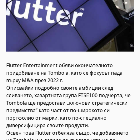
Flutter Entertainment обяви окончателното
придобиване на Tombola, като се фокусът пада
върху M&A през 2022 г.
Описвайки подробно своите амбиции след
сливането, хазартната група FTSE100 подчерта, че
Tombola ще предостави „ключови стратегически
предимства“ като част от по-широкото си
портфолио от марки, като по-специално
диверсифицира своите продукти.
Освен това Flutter отбеляза също, че добавянето