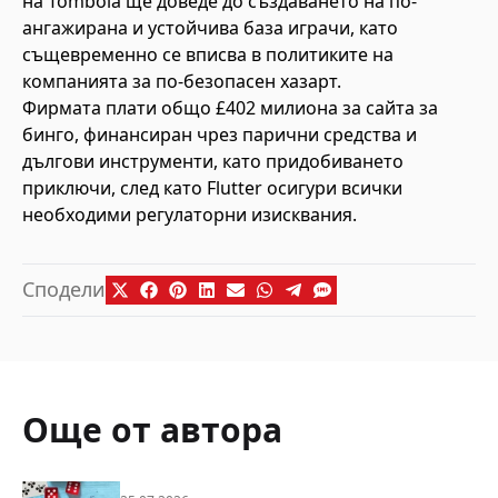
на Tombola ще доведе до създаването на по-
ангажирана и устойчива база играчи, като
същевременно се вписва в политиките на
компанията за по-безопасен хазарт.
Фирмата плати общо £402 милиона за сайта за
бинго, финансиран чрез парични средства и
дългови инструменти, като придобиването
приключи, след като Flutter осигури всички
необходими регулаторни изисквания.
Сподели
Още от автора