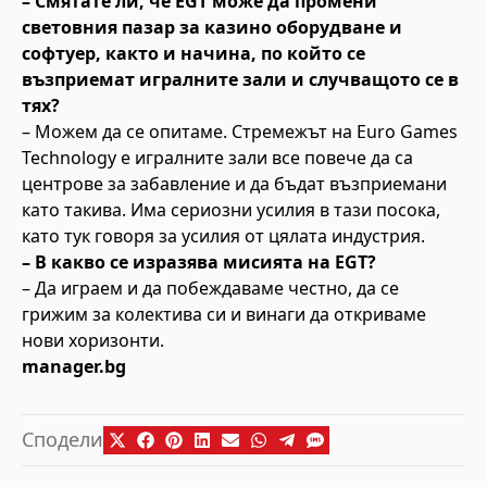
– Смятате ли, че EGT може да промени
световния пазар за казино оборудване и
софтуер, както и начина, по който се
възприемат игралните зали и случващото се в
тях?
– Можем да се опитаме. Стремежът на Euro Games
Technology е игралните зали все повече да са
центрове за забавление и да бъдат възприемани
като такива. Има сериозни усилия в тази посока,
като тук говоря за усилия от цялата индустрия.
– В какво се изразява мисията на EGT?
– Да играем и да побеждаваме честно, да се
грижим за колектива си и винаги да откриваме
нови хоризонти.
manager.bg
Сподели