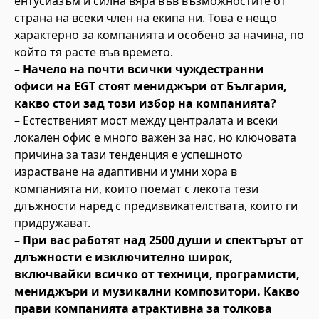
ентусиазъм и силна вяра във възможностите от
страна на всеки член на екипа ни. Това е нещо
характерно за компанията и особено за начина, по
който тя расте във времето.
– Начело на почти всички чуждестранни
офиси на EGT стоят мениджъри от България,
какво стои зад този избор на компанията?
– Естественият мост между централата и всеки
локален офис е много важен за нас, но ключовата
причина за тази тенденция е успешното
израстване на адаптивни и умни хора в
компанията ни, които поемат с лекота тези
длъжности наред с предизвикателствата, които ги
придружават.
– При вас работят над 2500 души и спектърът от
длъжности е изключително широк,
включвайки всичко от техници, програмисти,
мениджъри и музикални композитори. Какво
прави компанията атрактивна за толкова