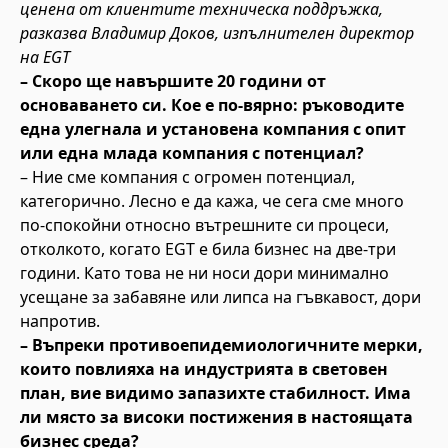
ценена от клиентите техническа поддръжка,
разказва Владимир Доков, изпълнителен директор
на EGT
– Скоро ще навършите 20 години от
основаването си. Кое е по-вярно: ръководите
една улегнала и установена компания с опит
или една млада компания с потенциал?
– Ние сме компания с огромен потенциал,
категорично. Лесно е да кажа, че сега сме много
по-спокойни относно вътрешните си процеси,
отколкото, когато EGT е била бизнес на две-три
години. Като това не ни носи дори минимално
усещане за забавяне или липса на гъвкавост, дори
напротив.
– Въпреки противоепидемиологичните мерки,
които повлияха на индустрията в световен
план, вие видимо запазихте стабилност. Има
ли място за високи постижения в настоящата
бизнес среда?