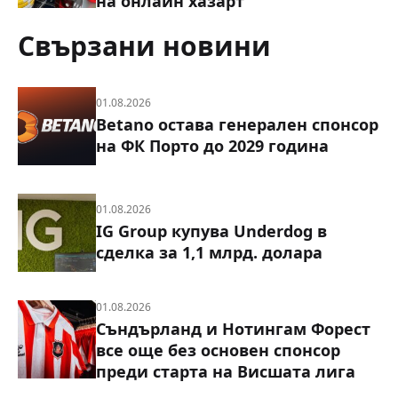
строг контрол върху рекламите
на онлайн хазарт
Свързани новини
01.08.2026
Betano остава генерален спонсор
на ФК Порто до 2029 година
01.08.2026
IG Group купува Underdog в
сделка за 1,1 млрд. долара
01.08.2026
Съндърланд и Нотингам Форест
все още без основен спонсор