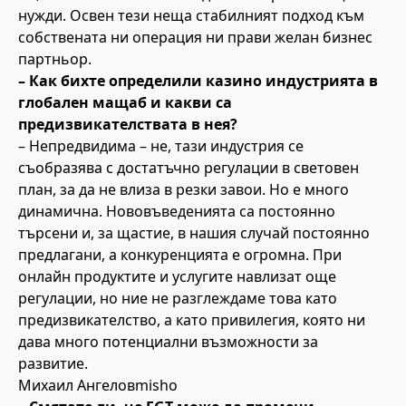
нужди. Освен тези неща стабилният подход към
собствената ни операция ни прави желан бизнес
партньор.
– Как бихте определили казино индустрията в
глобален мащаб и какви са
предизвикателствата в нея?
– Непредвидима – не, тази индустрия се
съобразява с достатъчно регулации в световен
план, за да не влиза в резки завои. Но е много
динамична. Нововъведенията са постоянно
търсени и, за щастие, в нашия случай постоянно
предлагани, а конкуренцията е огромна. При
онлайн продуктите и услугите навлизат още
регулации, но ние не разглеждаме това като
предизвикателство, а като привилегия, която ни
дава много потенциални възможности за
развитие.
Михаил Ангеловmisho