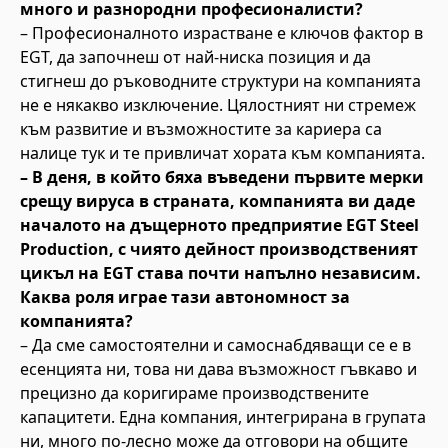
много и разнородни професионалисти?
– Професионалното израстване е ключов фактор в
EGT, да започнеш от най-ниска позиция и да
стигнеш до ръководните структури на компанията
не е някакво изключение. Цялостният ни стремеж
към развитие и възможностите за кариера са
налице тук и те привличат хората към компанията.
– В деня, в който бяха въведени първите мерки
срещу вируса в страната, компанията ви даде
началото на дъщерното предприятие EGT Steel
Production, с чиято дейност производственият
цикъл на EGT става почти напълно независим.
Каква роля играе тази автономност за
компанията?
– Да сме самостоятелни и самоснабдяващи се е в
есенцията ни, това ни дава възможност гъвкаво и
прецизно да коригираме производствените
капацитети. Една компания, интегрирана в групата
ни, много по-лесно може да отговори на общите