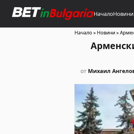
Начало
Новини
Начало
»
Новини
»
Армен
Арменски
от
Михаил Ангело