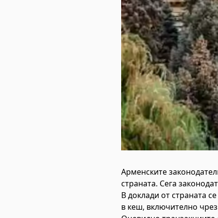
Арменските законодатели
страната. Сега законода
В доклади от страната с
в кеш, включително чре