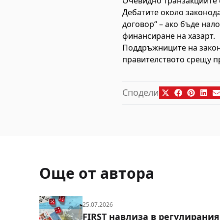
Очевидно транзакциите 
Дебатите около законода
договор“ – ако бъде нал
финансиране на хазарт.
Поддръжниците на закон
правителството срещу п
Сподели
Още от автора
25.07.2026
FIRST навлиза в регулирания