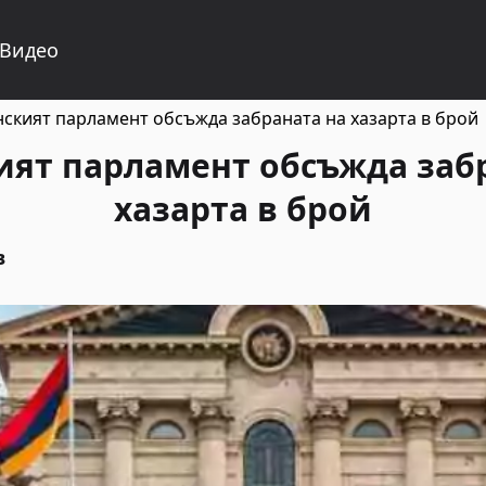
Видео
ският парламент обсъжда забраната на хазарта в брой
ят парламент обсъжда заб
хазарта в брой
в