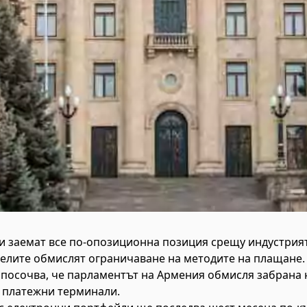
 заемат все по-опозиционна позиция срещу индустрията
телите обмислят ограничаване на методите на плащане.
е посочва, че парламентът на Армения обмисля забрана 
з платежни терминали.