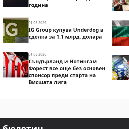
година
01.08.2026
IG Group купува Underdog в
сделка за 1,1 млрд. долара
01.08.2026
Съндърланд и Нотингам
Форест все още без основен
спонсор преди старта на
Висшата лига
т бюлетин