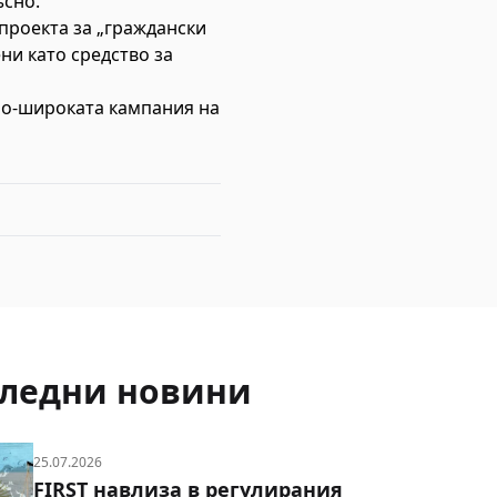
ъсно.
проекта за „граждански
ни като средство за
по-широката кампания на
ледни новини
25.07.2026
FIRST навлиза в регулирания