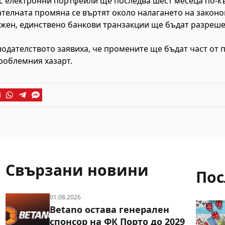
с електронни портфейли ще последва шест месеца по-к
телната промяна се въртят около налагането на законо
ожен, единствено банкови транзакции ще бъдат разреше
одателството заявиха, че промените ще бъдат част от 
роблемния хазарт.
Свързани новини
Пос
01.08.2026
Betano остава генерален
спонсор на ФК Порто до 2029