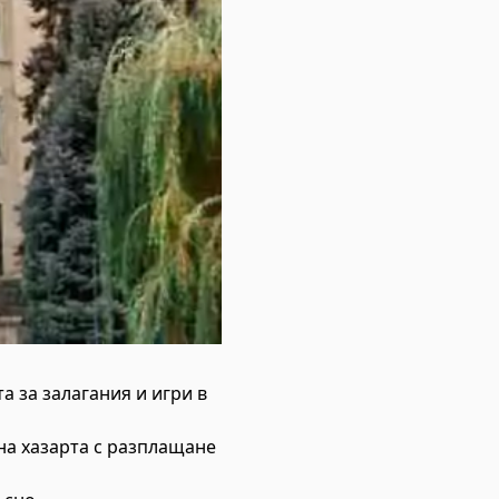
 за залагания и игри в
на хазарта с разплащане