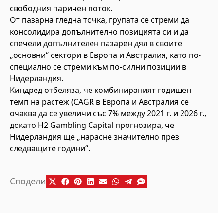
свободния паричен поток.
От пазарна гледна точка, групата се стреми да
консолидира допълнително позицията си и да
спечели допълнителен пазарен дял в своите
„основни“ сектори в Европа и Австралия, като по-
специално се стреми към по-силни позиции в
Нидерландия.
Киндред отбеляза, че комбинираният годишен
темп на растеж (CAGR в Европа и Австралия се
очаква да се увеличи със 7% между 2021 г. и 2026 г.,
докато H2 Gambling Capital прогнозира, че
Нидерландия ще „нарасне значително през
следващите години“.
Сподели