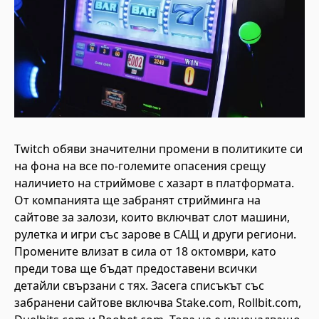
Twitch обяви значителни промени в политиките си
на фона на все по-големите опасения срещу
наличието на стриймове с хазарт в платформата.
От компанията ще забранят стрийминга на
сайтове за залози, които включват слот машини,
рулетка и игри със зарове в САЩ и други региони.
Промените влизат в сила от 18 октомври, като
преди това ще бъдат предоставени всички
детайли свързани с тях. Засега списъкът със
забранени сайтове включва Stake.com, Rollbit.com,