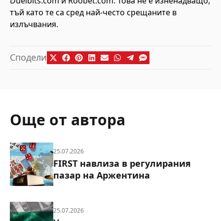
Duelbits.com и Roobet.com. Това не е изненадващо,
тъй като те са сред най-често срещаните в
излъчвания.
Сподели
Още от автора
25.07.2026
FIRST навлиза в регулирания
пазар на Аржентина
25.07.2026