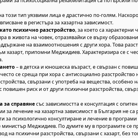
рами за психосоциална рехабилитация са потърсили п
на този тип уязвими лица е драстично по-голям. Наскор
 вписване в регистъра за хазартна зависимост.
 като психично разстройство
, за което са характерни 
ира в живота на човек, отразявайки се върху образова
оддържане на взаимоотношения с други хора. Това разс
м хазарт, припомни Меджидиев. Характеризира се с че
а.
гането
– в детска и юношеска възраст, е свързан с повиш
често се среща при хора с антисоциално разстройство н
стройства, свързани с употреба на вещества, особено на
 с повишен риск и от други психични разстройства, свър
а за справяне
със зависимостта е консултация с опитен
 за лечение на хазартна зависимост в България не са 
и за психологично консултиране и лечение в програми
 министър Меджидиев. По думите му в програмите се пр
д на психични разстройства, свързани с хазарт, без то