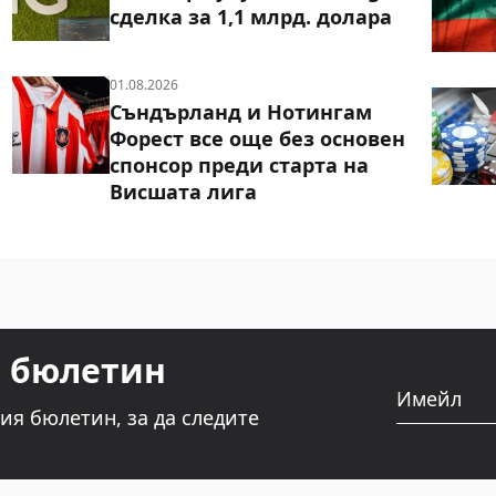
сделка за 1,1 млрд. долара
01.08.2026
Съндърланд и Нотингам
Форест все още без основен
спонсор преди старта на
Висшата лига
т бюлетин
Имейл
ия бюлетин, за да следите