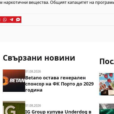
м наркотични вещества. Общият капацитет на програмит
Свързани новини
Пос
01.08.2026
Betano остава генерален
спонсор на ФК Порто до 2029
година
01.08.2026
IG Group купува Underdog в