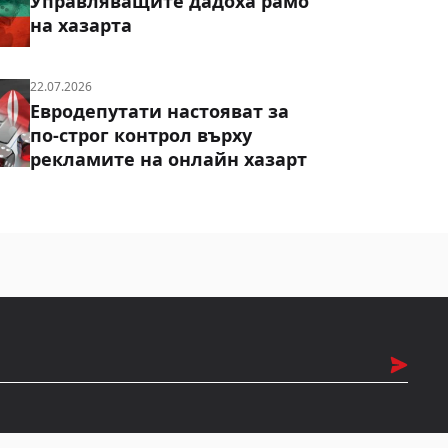
Управляващите дадоха рамо
на хазарта
22.07.2026
Евродепутати настояват за
по-строг контрол върху
рекламите на онлайн хазарт