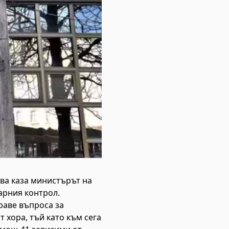
ова каза министърът на
арния контрол.
раве въпроса за
т хора, тъй като към сега