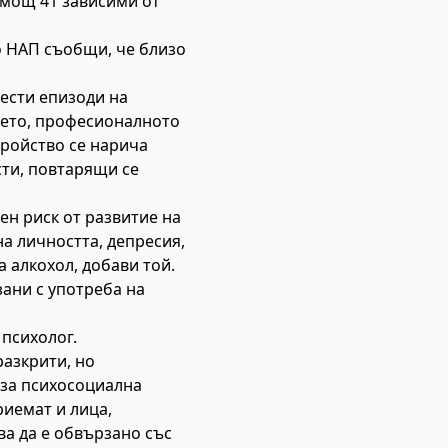
омощ 41 зависими от
о НАП съобщи, че близо
чести епизоди на
нието, професионалното
тройство се нарича
сти, повтарящи се
ен риск от развитие на
а личността, депресия,
 алкохол, добави той.
зани с употреба на
 психолог.
разкрити, но
 за психосоциална
иемат и лица,
ва да е обвързано със