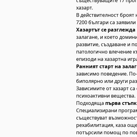
съществуващите 17 прог
хазарт.
В действителност броят 
7200 българи са заявили
Хазартът се разглежда
залагане, и което домин
развитие, създаване и п
патологично влечение къ
епизоди на хазартна игр
Ранният старт на зала
зависимо поведение. По-
биполярно или други раз
Зависимите от хазарт са
психоактивни вещества.
Подходяща
първа стъпк
Специализирани програми
съществуват възможност
рехабилитация, каза още
потърсили помощ по пово