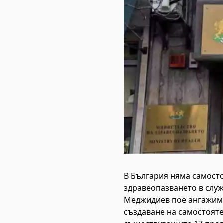
В България няма самосто
здравеопазването в слу
Меджидиев пое ангажиме
създаване на самостоятел