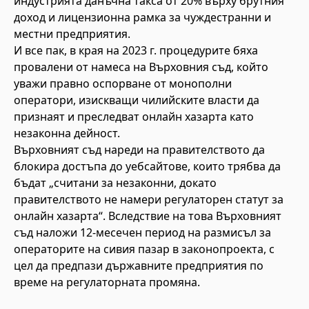
индустрията данъчна такса от 20% върху брутния
доход и лицензионна рамка за чуждестранни и
местни предприятия.
И все пак, в края на 2023 г. процедурите бяха
провалени от намеса на Върховния съд, който
уважи правно оспорване от монополни
оператори, изискващи чилийските власти да
признаят и преследват онлайн хазарта като
незаконна дейност.
Върховният съд нареди на правителството да
блокира достъпа до уебсайтове, които трябва да
бъдат „считани за незаконни, докато
правителството не намери регулаторен статут за
онлайн хазарта“. Вследствие на това Върховният
съд наложи 12-месечен период на размисъл за
операторите на сивия пазар в законопроекта, с
цел да предпази държавните предприятия по
време на регулаторната промяна.