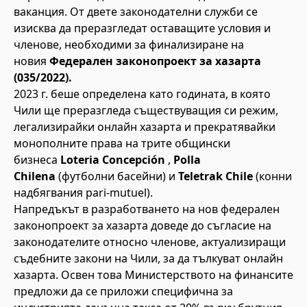
ваканция. От двете законодателни служби се
изисква да преразгледат оставащите условия и
членове, необходими за финализиране на
новия
Федерален законопроект за хазарта
(035/2022).
2023 г. беше определена като годината, в която
Чили ще преразгледа съществуващия си режим,
легализирайки онлайн хазарта и прекратявайки
монополните права на трите общински
бизнеса
Loteria Concepción
,
Polla
Chilena
(футболни басейни) и
Teletrak Chile
(конни
надбягвания pari-mutuel).
Напредъкът в разработването на нов федерален
законопроект за хазарта доведе до съгласие на
законодателите относно членове, актуализиращи
съдебните закони на Чили, за да тълкуват онлайн
хазарта. Освен това Министерството на финансите
предложи да се приложи специфична за