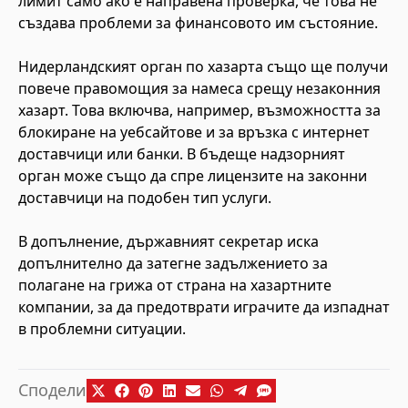
лимит само ако е направена проверка, че това не
създава проблеми за финансовото им състояние.
Нидерландският орган по хазарта също ще получи
повече правомощия за намеса срещу незаконния
хазарт. Това включва, например, възможността за
блокиране на уебсайтове и за връзка с интернет
доставчици или банки. В бъдеще надзорният
орган може също да спре лицензите на законни
доставчици на подобен тип услуги.
В допълнение, държавният секретар иска
допълнително да затегне задължението за
полагане на грижа от страна на хазартните
компании, за да предотврати играчите да изпаднат
в проблемни ситуации.
Сподели