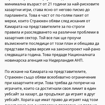
минимална възраст от 21 години за най-рисковите
хазартни игри, става ясно от негово писмо до
парламента. Това е част от по-голям пакет от
мерки, които Страюкен обяви след искания от
Камарата на представителите за по-строги
правила и разследването на различни проблеми в
хазартния сектор. Той все пак ще проучи
възможните последици от този план и обещава да
представи първа версия на законопроект най-рано
следващата година. Това предаде Националната
новинарска агенция на Нидерландия АНП.
По искане на Камарата на представителите,
Страюкен също обяви всеобхватно ограничение
при хазартните игри. Това трябва да попречи на
играчите, които са достигнали своя лимит в един
уебсайт за хазарт, да продължат да играят в друг
уебсайт. Хората ще имат право да играят над този