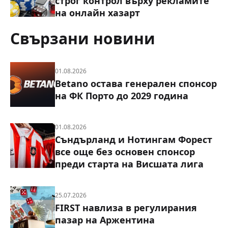
строг контрол върху рекламите
на онлайн хазарт
Свързани новини
01.08.2026
Betano остава генерален спонсор
на ФК Порто до 2029 година
01.08.2026
Съндърланд и Нотингам Форест
все още без основен спонсор
преди старта на Висшата лига
25.07.2026
FIRST навлиза в регулирания
пазар на Аржентина