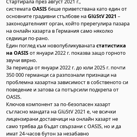
Стартирала през август 2021 г.,
системата
OASIS
беше приветствана като един от
основните градивни стълбове на
GlüStV 2021
–
законодателният орган, който пререгулира пазара
на онлайн хазарта в Германия само няколко
седмици по-рано.
Един поглед към новопубликуваната
статистика
на OASIS
от януари 2022 г. показва защо горното
звучи вярно.
За периода от януари 2022 г. до юли 2025 г. почти
350 000 германци са разпознали признаци на
проблемна хазартна зависимост в собственото си
поведение и затова са потърсили подкрепа от
OASIS.
Ключов компонент за по-безопасен хазарт
съгласно мандата на GlüStV 2021 е, че всички
лицензирани доставчици на онлайн хазарт не
само трябва да бъдат свързани с OASIS, но и да
имат 24-часов бутон за незабавно