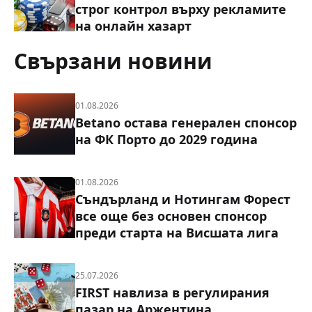
строг контрол върху рекламите
на онлайн хазарт
Свързани новини
01.08.2026
Betano остава генерален спонсор
на ФК Порто до 2029 година
01.08.2026
Съндърланд и Нотингам Форест
все още без основен спонсор
преди старта на Висшата лига
25.07.2026
FIRST навлиза в регулирания
пазар на Аржентина