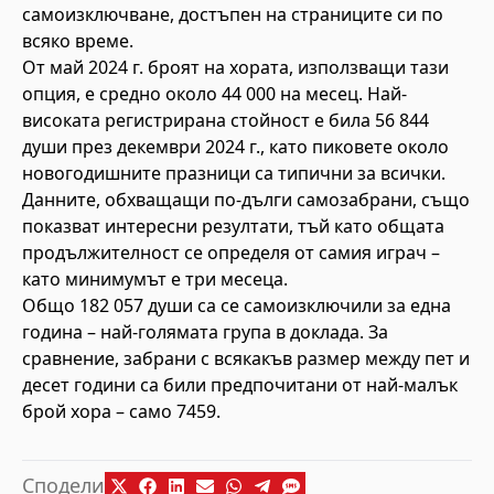
самоизключване, достъпен на страниците си по
всяко време.
От май 2024 г. броят на хората, използващи тази
опция, е средно около 44 000 на месец. Най-
високата регистрирана стойност е била 56 844
души през декември 2024 г., като пиковете около
новогодишните празници са типични за всички.
Данните, обхващащи по-дълги самозабрани, също
показват интересни резултати, тъй като общата
продължителност се определя от самия играч –
като минимумът е три месеца.
Общо 182 057 души са се самоизключили за една
година – най-голямата група в доклада. За
сравнение, забрани с всякакъв размер между пет и
десет години са били предпочитани от най-малък
брой хора – само 7459.
Сподели